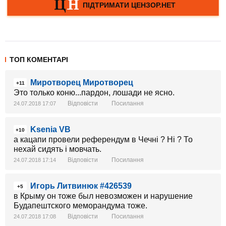
ТОП КОМЕНТАРІ
Миротворец Миротворец
+11
Это только коню...пардон, лошади не ясно.
Відповісти
Посилання
24.07.2018 17:07
Ksenia VB
+10
а кацапи провели референдум в Чечні ? Ні ? То
нехай сидять і мовчать.
Відповісти
Посилання
24.07.2018 17:14
Игорь Литвинюк #426539
+5
в Крыму он тоже был невозможен и нарушение
Будапештского меморандума тоже.
Відповісти
Посилання
24.07.2018 17:08