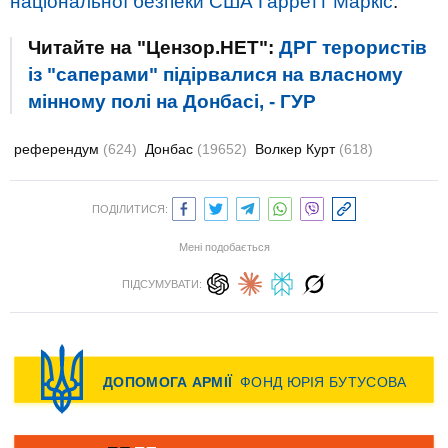
національної безпеки США Гарретт Маркіс
.
Читайте на "Цензор.НЕТ":
ДРГ терористів
із "саперами" підірвалися на власному
мінному полі на Донбасі, - ГУР
референдум
(624)
Донбас
(19652)
Волкер Курт
(618)
ПОДІЛИТИСЯ:
Мені подобається
ПІДСУМУВАТИ: