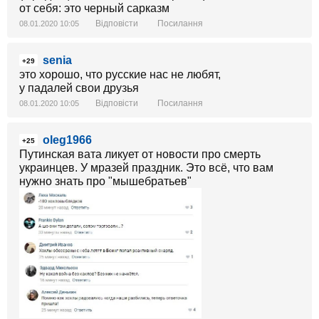
от себя: это черный сарказм
Відповісти
Посилання
08.01.2020 10:05
senia
+29
это хорошо, что русские нас не любят,
у падалей свои друзья
Відповісти
Посилання
08.01.2020 10:05
oleg1966
+25
Путинская вата ликует от новости про смерть
украинцев. У мразей праздник. Это всё, что вам
нужно знать про "мышебратьев"