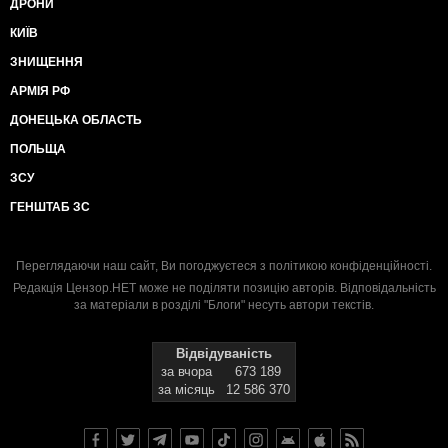
ДРОНИ
КИЇВ
ЗНИЩЕННЯ
АРМІЯ РФ
ДОНЕЦЬКА ОБЛАСТЬ
ПОЛЬЩА
ЗСУ
ГЕНШТАБ ЗС
Переглядаючи наш сайт, Ви погоджуєтеся з
політикою конфіденційності
.
Редакція Цензор.НЕТ може не поділяти позицію авторів. Відповідальність
за матеріали в розділі "Блоги" несуть автори текстів.
Відвідуваність
за вчора
673 189
за місяць
12 586 370