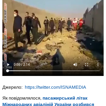
Джерело:
https://twitter.com/ISNAMEDIA
Як повідомлялося,
пасажирський літак
М
іжнародних авіаліній України розбився