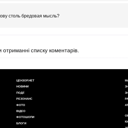
лову столь бредовая мысль?
 отриманні списку коментарів.
ЦЕНЗОР.НЕТ
М
НОВИНИ
З
ПОДІЇ
З
РЕЗОНАНС
Р
ФОТО
А
ВІДЕО
О
ФОТОШОПИ
К
БЛОГИ
З