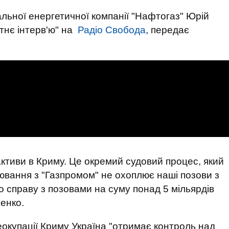
льної енергетичної компанії "Нафтогаз" Юрій
отнє інтерв'ю" на
Радіо Свобода
, передає
активи в Криму. Це окремий судовий процес, який
лювання з "Газпромом" не охоплює наші позови з
о справу з позовами на суму понад 5 мільярдів
ренко.
еокупації Криму Україна "отримає контроль над