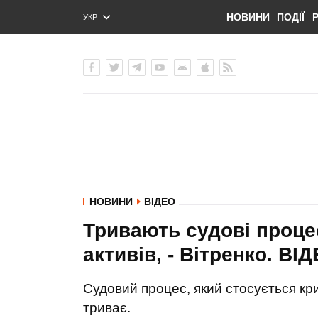
НОВИНИ
ПОДІЇ
УКР
ENG
РУС
НОВИНИ
ВІДЕО
Тривають судові проц
активів, - Вітренко. ВI
Судовий процес, який стосується кри
триває.