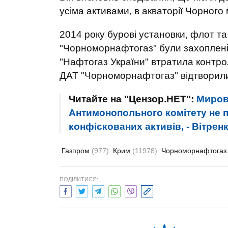
усіма активами, в акваторії Чорного
2014 року бурові установки, флот та
"Чорноморнафтогаз" були захоплені п
"Нафтогаз України" втратила контро
ДАТ "Чорноморнафтогаз" відтворили 
Читайте на "Цензор.НЕТ":
Миров
Антимонопольного комітету не п
конфіскованих активів, - Вітрен
Газпром
(977)
Крим
(11978)
Чорноморнафтога
ПОДІЛИТИСЯ: