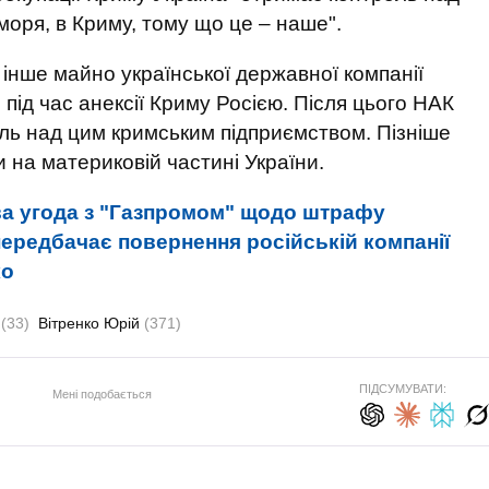
 моря, в Криму, тому що це – наше".
 інше майно української державної компанії
ід час анексії Криму Росією. Після цього НАК
ль над цим кримським підприємством. Пізніше
на материковій частині України.
а угода з "Газпромом" щодо штрафу
ередбачає повернення російській компанії
ко
з
(33)
Вітренко Юрій
(371)
ПІДСУМУВАТИ:
Мені подобається