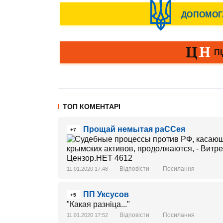
ТОП КОМЕНТАРІ
Прощай немытая раССея
+7
Відповісти
Посилання
11.01.2020 17:48
ПП Уксусов
+5
"Какая разніца..."
Відповісти
Посилання
11.01.2020 17:52