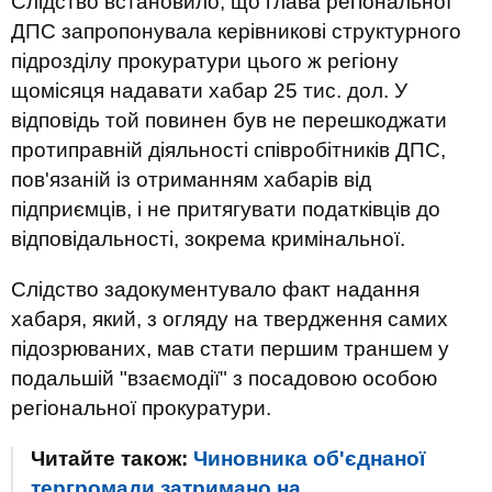
Слідство встановило, що глава регіональної
ДПС запропонувала керівникові структурного
підрозділу прокуратури цього ж регіону
щомісяця надавати хабар 25 тис. дол. У
відповідь той повинен був не перешкоджати
протиправній діяльності співробітників ДПС,
пов'язаній із отриманням хабарів від
підприємців, і не притягувати податківців до
відповідальності, зокрема кримінальної.
Слідство задокументувало факт надання
хабаря, який, з огляду на твердження самих
підозрюваних, мав стати першим траншем у
подальшій "взаємодії" з посадовою особою
регіональної прокуратури.
Читайте також:
Чиновника об'єднаної
тергромади затримано на