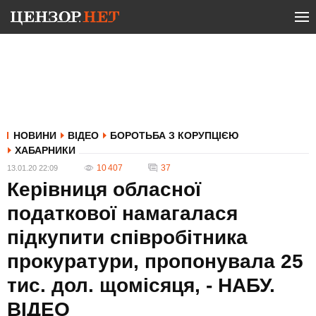
НОВИНИ
ВІДЕО
БОРОТЬБА З КОРУПЦІЄЮ
ХАБАРНИКИ
10 407
37
13.01.20 22:09
Керівниця обласної
податкової намагалася
підкупити співробітника
прокуратури, пропонувала 25
тис. дол. щомісяця, - НАБУ.
ВIДЕО