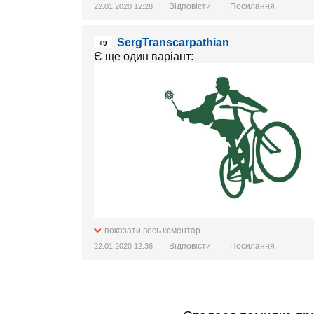
Відповісти
Посилання
22.01.2020 12:28
SergTranscarpathian
+9
Є ще один варіант:
показати весь коментар
Відповісти
Посилання
22.01.2020 12:36