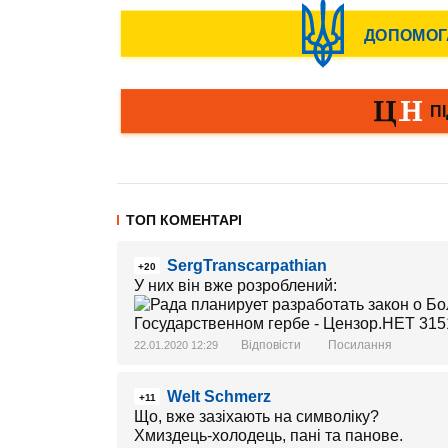
ТОП КОМЕНТАРІ
SergTranscarpathian
+20
У них він вже розроблений:
Відповісти
Посилання
22.01.2020 12:29
Welt Schmerz
+11
Що, вже зазіхають на символіку?
Хмиздець-холодець, пані та панове.