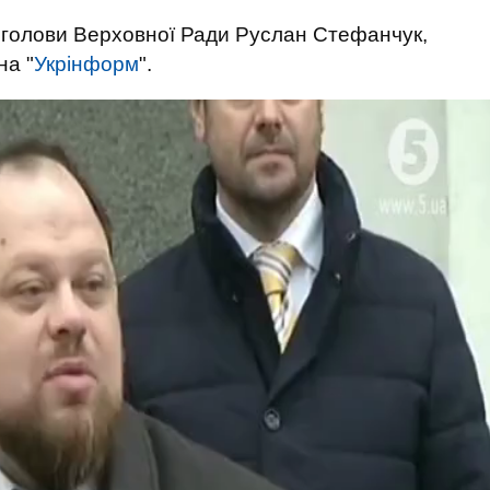
 голови Верховної Ради Руслан Стефанчук,
на "
Укрінформ
".