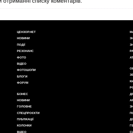
 отриманні списку коментарів.
ЦЕНЗОР.НЕТ
М
НОВИНИ
З
ПОДІЇ
З
РЕЗОНАНС
Р
ФОТО
А
ВІДЕО
О
ФОТОШОПИ
З
БЛОГИ
К
ФОРУМ
Р
БІЗНЕС
Д
НОВИНИ
А
ГОЛОВНЕ
З
СПЕЦПРОЄКТИ
П
ПУБЛІКАЦІЇ
Д
КОЛОНКИ
Г
ВІДЕО
С