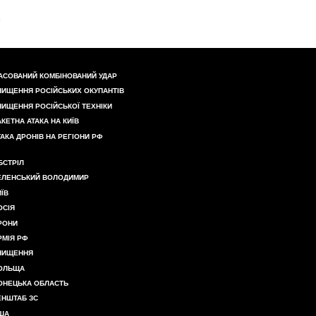
АСОВАНИЙ КОМБІНОВАНИЙ УДАР
НИЩЕННЯ РОСІЙСЬКИХ ОКУПАНТІВ
НИЩЕННЯ РОСІЙСЬКОЇ ТЕХНІКИ
АКЕТНА АТАКА НА КИЇВ
ТАКА ДРОНІВ НА РЕГІОНИ РФ
БСТРІЛ
ЕЛЕНСЬКИЙ ВОЛОДИМИР
ИЇВ
ОСІЯ
РОНИ
РМІЯ РФ
НИЩЕННЯ
ОЛЬЩА
ОНЕЦЬКА ОБЛАСТЬ
ЕНШТАБ ЗС
ША