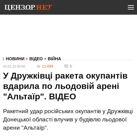
НОВИНИ
ВІДЕО
ВІЙНА
11 499
5
03.01.23 00:56
У Дружківці ракета окупантів
вдарила по льодовій арені
"Альтаїр". ВIДЕО
Ракетний удар російських окупантів у Дружківці
Донецької області влучив у будівлю льодової
арени "Альтаїр".