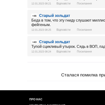
Відповісти
Посилання
12.01.2023 08:21
Старый зольдат
+46
Беда в том, что эту гниду слушают милли
фейгеным.
Відповісти
Посилання
12.01.2023 08:25
Старый зольдат
+43
Тупой сцикливый утырок. Сядь в ВОП, падл
Відповісти
Посилання
12.01.2023 08:24
Сталася помилка при
ПРО НАС