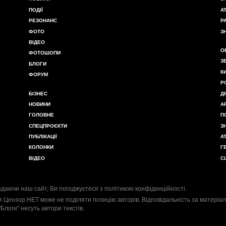
ПОДІЇ
А
РЕЗОНАНС
Р
ФОТО
З
ВІДЕО
О
ФОТОШОПИ
З
БЛОГИ
К
ФОРУМ
Р
БІЗНЕС
Д
НОВИНИ
А
ГОЛОВНЕ
П
СПЕЦПРОЄКТИ
З
ПУБЛІКАЦІЇ
А
КОЛОНКИ
Г
ВІДЕО
С
даючи наш сайт, Ви погоджуєтеся з
політикою конфіденційності
.
я Цензор.НЕТ може не поділяти позицію авторів. Відповідальність за матеріал
"Блоги" несуть автори текстів.