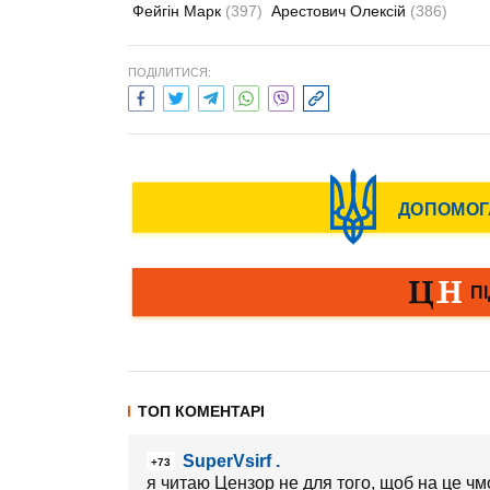
Фейгін Марк
(397)
Арестович Олексій
(386)
ПОДІЛИТИСЯ:
ТОП КОМЕНТАРІ
SuperVsirf .
+73
я читаю Цензор не для того, щоб на це ч