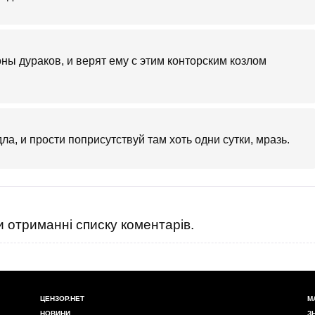
оны дураков, и верят ему с этим конторским козлом
а, и прости поприсутствуй там хоть одни сутки, мразь.
 отриманні списку коментарів.
ЦЕНЗОР.НЕТ
М
НОВИНИ
З