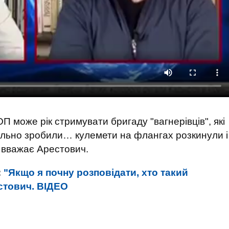
 може рік стримувати бригаду "вагнерівців", які
вильно зробили… кулемети на флангах розкинули і
 - вважає Арестович.
:
"Якщо я почну розповідати, хто такий
естович. ВIДЕО