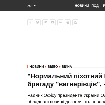
НОВИНИ
ПОДІЇ
УКР
ENG
РУС
НОВИНИ
ВІДЕО
ВІЙНА
"Нормальний піхотний 
бригаду "вагнерівців",
Радник Офісу президента України О
обладнані позиції дозволяють невел