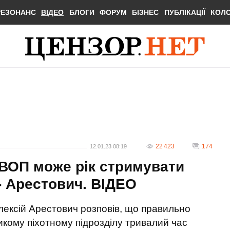
РЕЗОНАНС
ВІДЕО
БЛОГИ
ФОРУМ
БІЗНЕС
ПУБЛІКАЦІЇ
КОЛ
22 423
174
12.01.23 08:19
ВОП може рік стримувати
 - Арестович. ВIДЕО
лексій Арестович розповів, що правильно
икому піхотному підрозділу тривалий час