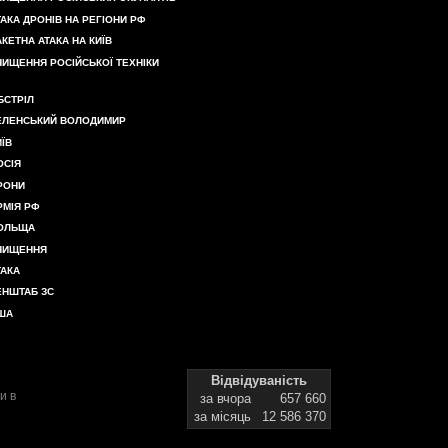
ТАКА ДРОНІВ НА РЕГІОНИ РФ
АКЕТНА АТАКА НА КИЇВ
НИЩЕННЯ РОСІЙСЬКОЇ ТЕХНІКИ
БСТРІЛ
ЕЛЕНСЬКИЙ ВОЛОДИМИР
ИЇВ
ОСІЯ
РОНИ
РМІЯ РФ
ОЛЬЩА
НИЩЕННЯ
ТАКА
ЕНШТАБ ЗС
ША
Відвідуваність
и в
за вчора
657 660
за місяць
12 586 370