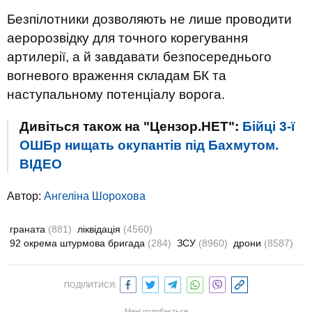
Безпілотники дозволяють не лише проводити
аеророзвідку для точного корегування
артилерії, а й завдавати безпосереднього
вогневого враження складам БК та
наступальному потенціалу ворога.
Дивіться також на "Цензор.НЕТ":
Бійці 3-ї
ОШБр нищать окупантів під Бахмутом.
ВIДЕО
Автор:
Ангеліна Шорохова
граната
(881)
ліквідація
(4560)
92 окрема штурмова бригада
(284)
ЗСУ
(8960)
дрони
(8587)
ПОДІЛИТИСЯ:
Мені подобається