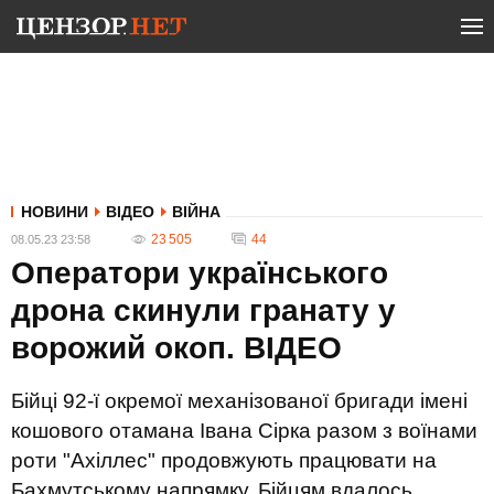
НОВИНИ
ВІДЕО
ВІЙНА
23 505
44
08.05.23 23:58
Оператори українського
дрона скинули гранату у
ворожий окоп. ВIДЕО
Бійці 92-ї окремої механізованої бригади імені
кошового отамана Івана Сірка разом з воїнами
роти "Ахіллес" продовжують працювати на
Бахмутському напрямку. Бійцям вдалось