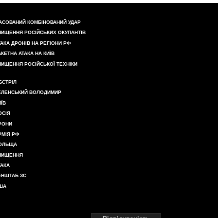
АСОВАНИЙ КОМБІНОВАНИЙ УДАР
НИЩЕННЯ РОСІЙСЬКИХ ОКУПАНТІВ
ТАКА ДРОНІВ НА РЕГІОНИ РФ
АКЕТНА АТАКА НА КИЇВ
НИЩЕННЯ РОСІЙСЬКОЇ ТЕХНІКИ
БСТРІЛ
ЕЛЕНСЬКИЙ ВОЛОДИМИР
ИЇВ
ОСІЯ
РОНИ
РМІЯ РФ
ОЛЬЩА
НИЩЕННЯ
ТАКА
ЕНШТАБ ЗС
ША