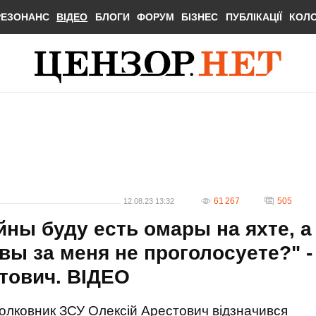
РЕЗОНАНС
ВІДЕО
БЛОГИ
ФОРУМ
БІЗНЕС
ПУБЛІКАЦІЇ
КОЛ
61 267
505
12.08.23 13:32
йны буду есть омары на яхте, а
 вы за меня не проголосуете?" -
тович. ВIДЕО
олковник ЗСУ Олексій Арестович відзначився