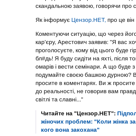
скандальною заявою, говорячи про с
Як інформує
Цензор.НЕТ,
про це він
Коментуючи ситуацію, що через його 
кар'єру, Арестович заявив: "Я вас х
проголосуєте, кому від цього буде 
бл#дь! Я буду сидіти на яхті, після то
омарів і вести семінари. А що буде 
подумайте своєю башкою дурною? Ви
просите в коментарях. Ви ж просите
до реальності, не говорив вам правду
світлі та славні..."
Читайте на "Цензор.НЕТ":
Підпо
жіночих проблем: "Коли жінка за
кого вона закохана"