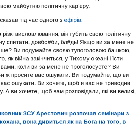
вою майбутню політичну кар’єру.
 сказав під час одного з
ефірів.
різкі висловлювання, він губить свою політичну
очу спитати, довбо#би, бл#дь! Якщо ви за мене не
гірше? Ви подумайте своєю тупоголовою башкою,
го, як війна закінчиться, у Тихому океані і їсти
з вами, коли ви за мене не проголосуєте? Ви
 ж просите вас ошукати. Ви подумайте, що ви
 вас ошукати. Ви хочете, щоб я вас не приводив
. А ви хочете, щоб вам розповідали, які ви великі,
лковник ЗСУ Арестович розпочав семінари з
кохана, вона дивиться як на Бога на того, в