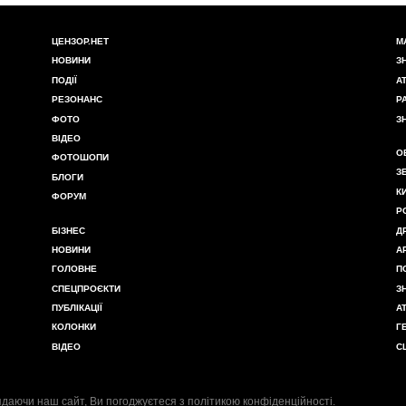
ЦЕНЗОР.НЕТ
М
НОВИНИ
З
ПОДІЇ
А
РЕЗОНАНС
Р
ФОТО
З
ВІДЕО
О
ФОТОШОПИ
З
БЛОГИ
К
ФОРУМ
Р
БІЗНЕС
Д
НОВИНИ
А
ГОЛОВНЕ
П
СПЕЦПРОЄКТИ
З
ПУБЛІКАЦІЇ
А
КОЛОНКИ
Г
ВІДЕО
С
даючи наш сайт, Ви погоджуєтеся з
політикою конфіденційності
.