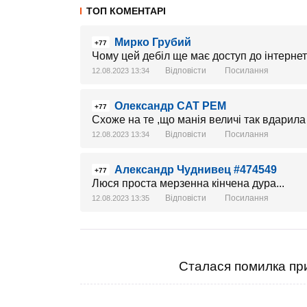
ТОП КОМЕНТАРІ
Мирко Грубий
+77
Чому цей дебіл ще має доступ до інтернет
Відповісти
Посилання
12.08.2023 13:34
Олександр САТ РЕМ
+77
Схоже на те ,що манія величі так вдарила
Відповісти
Посилання
12.08.2023 13:34
Александр Чуднивец #474549
+77
Люся проста мерзенна кінчена дура...
Відповісти
Посилання
12.08.2023 13:35
Сталася помилка при