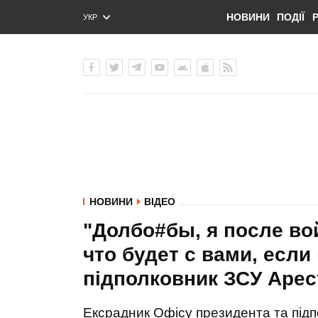
НОВИНИ
ПОДІЇ
УКР
ENG
РУС
НОВИНИ
ВІДЕО
"Долбо#бы, я после во
что будет с вами, если
підполковник ЗСУ Арес
Ексрадник Офісу президента та підп