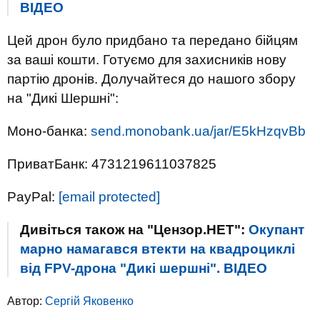
ВIДЕО
Цей дрон було придбано та передано бійцям
за ваші кошти. Готуємо для захисників нову
партію дронів. Долучайтеся до нашого збору
на "Дикі Шершні":
Моно-банка:
send.monobank.ua/jar/E5kHzqvBb
ПриватБанк: 4731219611037825
PayPal:
[email protected]
Дивіться також на "Цензор.НЕТ":
Окупант
марно намагався втекти на квадроциклі
від FPV-дрона "Дикі шершні". ВIДЕО
Автор:
Сергій Яковенко