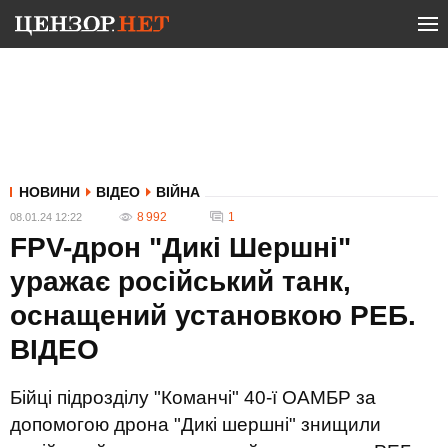
НОВИНИ
ВІДЕО
ВІЙНА
8 992
1
08.01.24 12:22
FPV-дрон "Дикі Шершні"
уражає російський танк,
оснащений установкою РЕБ.
ВIДЕО
Бійці підрозділу "Команчі" 40-ї ОАМБР за
допомогою дрона "Дикі шершні" знищили