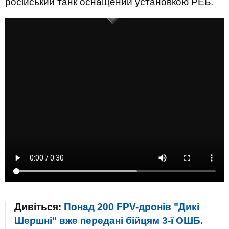
російський танк оснащений установкою РЕБ.
Дивіться:
Понад 200 FPV-дронів "Дикі
Шершні" вже передані бійцям 3-ї ОШБ.