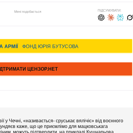
ПІДСУМУВАТИ:
Мені подобається
ії у Чечні, «називається- сруськає вялічіє» від воєнного
!! Гундяєв каже, що це приємлімо для мацковськага
кіним, можуть підтвердити, на прикладі Кушнарьова