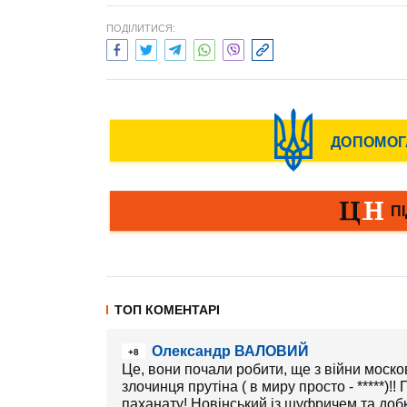
ПОДІЛИТИСЯ:
ТОП КОМЕНТАРІ
Олександр ВАЛОВИЙ
+8
Це, вони почали робити, ще з війни москов
злочинця прутіна ( в миру просто - *****)
паханату! Новінський із шуфричем та доб