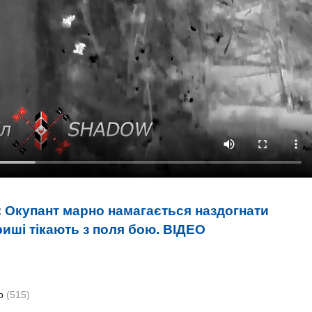
:
Окупант марно намагається наздогнати
риші тікають з поля бою. ВIДЕО
ир
(515)