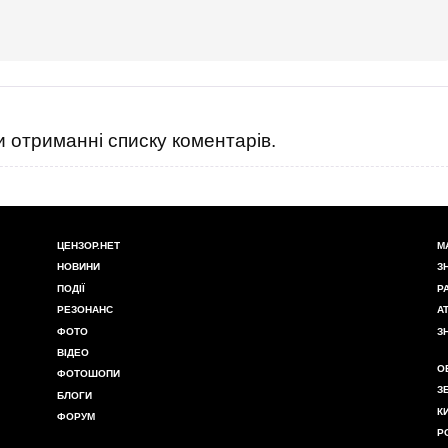
 отриманні списку коментарів.
ЦЕНЗОР.НЕТ
М
НОВИНИ
З
ПОДІЇ
Р
РЕЗОНАНС
А
ФОТО
З
ВІДЕО
О
ФОТОШОПИ
З
БЛОГИ
К
ФОРУМ
Р