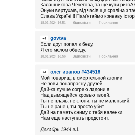
Калашникова Чечетова, та ще купи риго
Онуки вертухаїв, від часів ще сраліна з 
Слава Україні !! Пам'ятаймо криваву істор
Відповісти
Посилання
18.01.2024 16:51
govtva
+4
Если друг попал в беду,
Я его мелом обведу.
Відповісти
Посилання
18.01.2024 16:56
олег иванов #434516
+4
Мой товарищ, в смертельной агонии
Не зови понапрасну друзей.
Дай-ка лучше согрею ладони я
Над дымящейся кровью твоей.
Ты не плачь, не стони, ты не маленький,
Ты не ранен, ты просто убит.
Дай на память сниму с тебя валенки.
Нам еще наступать предстоит.
Декабрь 1944 г.
1