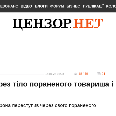
РЕЗОНАНС
ВІДЕО
БЛОГИ
ФОРУМ
БІЗНЕС
ПУБЛІКАЦІЇ
КОЛ
18 449
21
18.01.24 16:28
рез тіло пораненого товариша і
 дрона переступив через свого пораненого