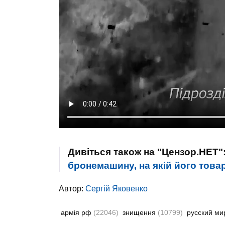
Дивіться також на "Цензор.НЕТ"
бронемашину, на якій його това
Автор:
Сергій Яковенко
армія рф
(22046)
знищення
(10799)
русский м