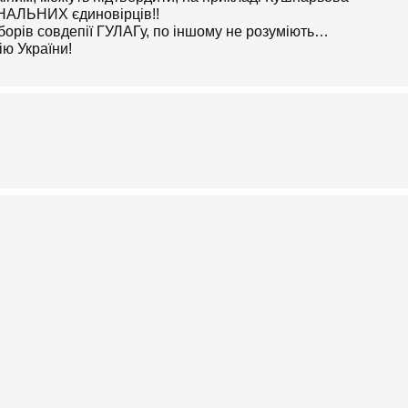
АНАЛЬНИХ єдиновірців!!
таборів совдепії ГУЛАГу, по іншому не розуміють…
ію України!