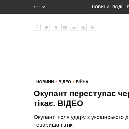
НОВИНИ
ПОДІЇ
УКР
ENG
РУС
НОВИНИ
ВІДЕО
ВІЙНА
Окупант переступає че
тікає. ВIДЕО
Окупант після удару з українського
товариша і втік.