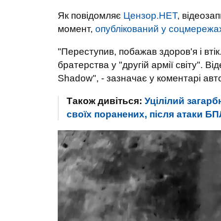
Як повідомляє
Цензор.НЕТ
, відеоза
момент,
опублікований у соцмережа
"Переступив, побажав здоров'я і вті
братерства у "другій армії світу". Ві
Shadow", - зазначає у коментарі авто
Також дивіться:
Уцілілий загарб
своїх поранених, після атаки Б