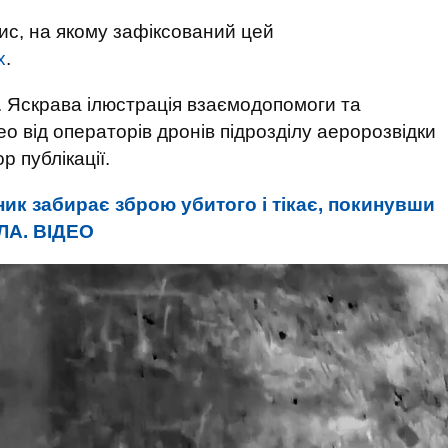
пис, на якому зафіксований цей
х
.
к. Яскрава ілюстрація взаємодопомоги та
део від операторів дронів підрозділу аеророзвідки
р публікації.
ник забирає зброю убитого і тікає, покинувши
ПЛА. ВIДЕО