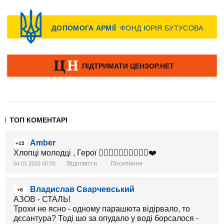
ТОП КОМЕНТАРІ
Amber
+15
Хлопці молодці , Герої 👍🏼👍🏼🙏🏼🙏🏼🙏🏼❤️
Відповісти
Посилання
04.01.2025 00:05
Владислав Сварчевський
+8
АЗОВ - СТАЛЬ!
Трохи не ясно - одному парашюта відірвало, то
дєсантура? Тоді шо за опудало у воді борсалося -