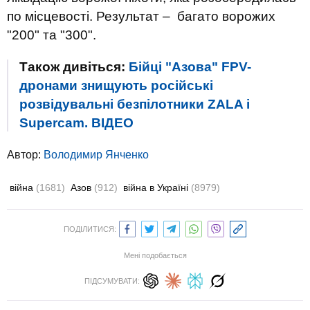
по місцевості. Результат – багато ворожих
"200" та "300".
Також дивіться:
Бійці "Азова" FPV-
дронами знищують російські
розвідувальні безпілотники ZALA і
Supercam. ВIДЕО
Автор:
Володимир Янченко
війна
(1681)
Азов
(912)
війна в Україні
(8979)
ПОДІЛИТИСЯ:
Мені подобається
ПІДСУМУВАТИ: