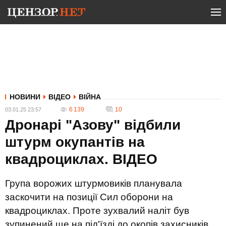
НОВИНИ
ВІДЕО
ВІЙНА
6 139
10
03.01.25 23:57
Дронарі "Азову" відбили
штурм окупантів на
квадроциклах. ВIДЕО
Група ворожих штурмовиків планувала
заскочити на позиції Сил оборони на
квадроциклах. Проте зухвалий наліт був
зупинений ще на під'їзді до окопів захисників.