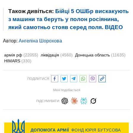
Також дивіться:
Бійці 5 ОШБр вискакують
з машини та беруть у полон росіянина,
який самотньо стояв серед поля. ВIДЕО
Автор:
Ангеліна Шорохова
армія рф
(22055)
ліквідація
(4560)
Донецька область
(11635)
HIMARS
(330)
ПОДІЛИТИСЯ:
Мені подобається
ПІДСУМУВАТИ: