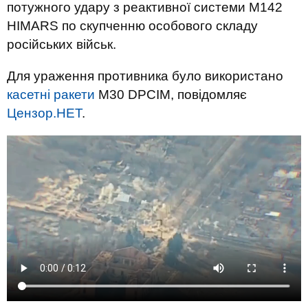
потужного удару з реактивної системи M142
HIMARS по скупченню особового складу
російських військ.
Для ураження противника було використано
касетні ракети
M30 DPCIM, повідомляє
Цензор.НЕТ
.