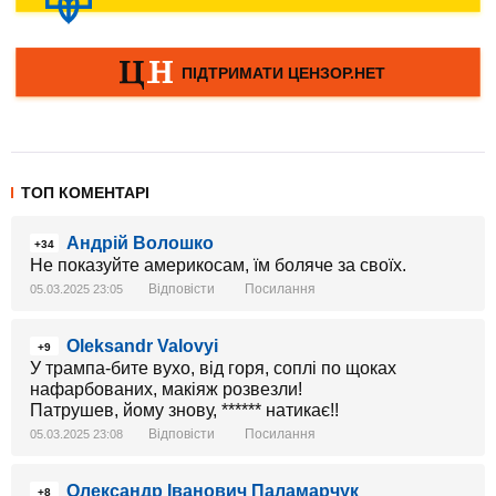
ТОП КОМЕНТАРІ
Андрій Волошко
+34
Не показуйте америкосам, їм боляче за своїх.
Відповісти
Посилання
05.03.2025 23:05
Oleksandr Valovyi
+9
У трампа-бите вухо, від горя, соплі по щоках
нафарбованих, макіяж розвезли!
Патрушев, йому знову, ****** натикає!!
Відповісти
Посилання
05.03.2025 23:08
Олександр Іванович Паламарчук
+8