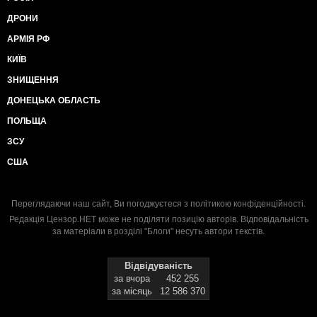
ДРОНИ
АРМІЯ РФ
КИЇВ
ЗНИЩЕННЯ
ДОНЕЦЬКА ОБЛАСТЬ
ПОЛЬЩА
ЗСУ
США
Переглядаючи наш сайт, Ви погоджуєтеся з
політикою конфіденційності
.
Редакція Цензор.НЕТ може не поділяти позицію авторів. Відповідальність
за матеріали в розділі "Блоги" несуть автори текстів.
Відвідуваність
за вчора
452 255
за місяць
12 586 370