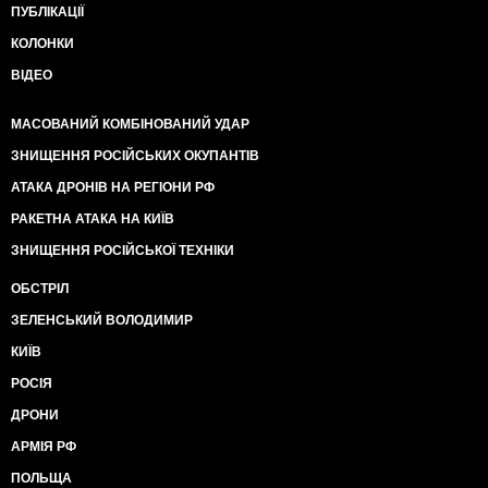
млрд 95,32 млн куб. м, что на 24% больше, чем на 27
ПУБЛІКАЦІЇ
февраля 2015 года (8 млрд 143,56 млн куб. м).
КОЛОНКИ
По-видимому, с учетом всех вышеприведенных
ВІДЕО
обстоятельств в Москве сейчас уже не только не
ожидают роста цен на нефть, но, напротив,
МАСОВАНИЙ КОМБІНОВАНИЙ УДАР
настраиваются на их дальнейшее падение. Это
ЗНИЩЕННЯ РОСІЙСЬКИХ ОКУПАНТІВ
следует из заявления главы ЦБ РФ Набиуллиной на
пресс-конференции в минувшую пятницу, где она
АТАКА ДРОНІВ НА РЕГІОНИ РФ
объявила прогноз, что средняя цена на российскую
нефть Urals составит в 2016 году всего $30
РАКЕТНА АТАКА НА КИЇВ
долларов за баррель.
ЗНИЩЕННЯ РОСІЙСЬКОЇ ТЕХНІКИ
Кстати, сегодня цены на нефть продолжают
ОБСТРІЛ
падение, начавшееся в пятницу на фоне данных от
ЗЕЛЕНСЬКИЙ ВОЛОДИМИР
Baker Hughes о росте числа буровых в США.
КИЇВ
Экономика от Пророка ,
РОСІЯ
ДРОНИ
АРМІЯ РФ
ПОЛЬЩА