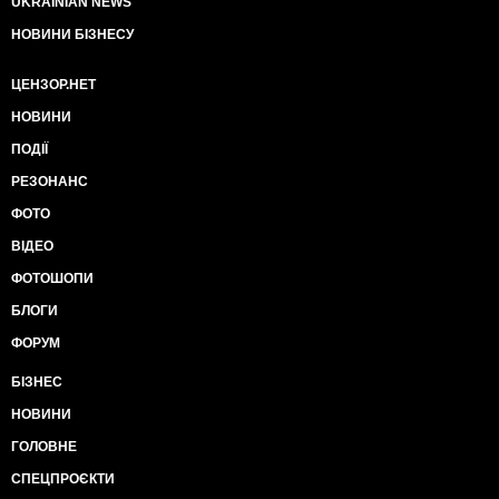
UKRAINIAN NEWS
Также негативные новости для Кремля на эту же
тему поступают в последнее время из США.
НОВИНИ БІЗНЕСУ
Напомню, 18 декабря прошлого года американские
ЦЕНЗОР.НЕТ
парламентарии отменили действовавший 40 лет
запрет на экспорт американской нефти. И уже 1
НОВИНИ
января нынешнего года США экспортировали
ПОДІЇ
первую нефть в Европу - американский танкер Theo
T с партией техасской нефти корпорации
РЕЗОНАНС
ConocoPhillips вышел из порта Corpus Christi, а
ФОТО
получателем этой партии нефти стала швейцарская
трейдинговая группа Vitol.
ВІДЕО
В конце же января США поставили свою первую
ФОТОШОПИ
нефть даже Венесуэле...
БЛОГИ
Естественно, не радует Россию на данном поприще
ФОРУМ
и Украина. Мало того, что она перестала закупать
БІЗНЕС
российский газ с конца ноября прошлого года,
довольствуясь газом из Европы по реверсу, так еще
НОВИНИ
и значительно сократила прошлой зимой вообще
ГОЛОВНЕ
его потребление - согласно данным ПАО
"Укртрансгаз", на 27 февраля 2016-го запасы в
СПЕЦПРОЄКТИ
подземных хранилищах газа Украины составили 10