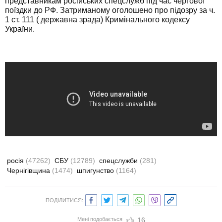
представникам російських спецслужб під час чергової
поїздки до РФ. Затриманому оголошено про підозру за ч.
1 ст. 111 ( державна зрада) Кримінального кодексу
України.
росія
(47262)
СБУ
(12789)
спецслужби
(281)
Чернігівщина
(1474)
шпигунство
(1164)
ПОДІЛИТИСЯ:
Мені подобається
16