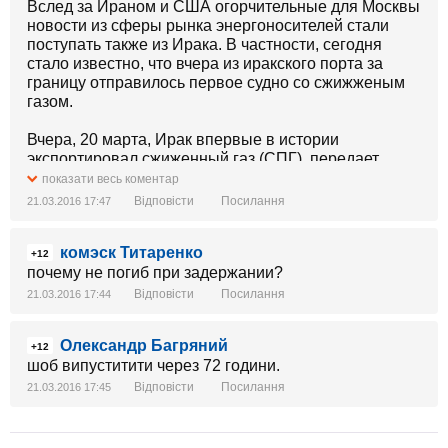
Вслед за Ираном и США огорчительные для Москвы
новости из сферы рынка энергоносителей стали
поступать также из Ирака. В частности, сегодня
стало известно, что вчера из иракского порта за
границу отправилось первое судно со сжижженым
газом.
Вчера, 20 марта, Ирак впервые в истории
экспортировал сжиженный газ (СПГ), передает
Associated Press.
показати весь коментар
Відповісти
Посилання
21.03.2016 17:47
Как сообщил пресс-секретарь иракского
министерства нефти Асем Джихад, судно, на борту
комэск Титаренко
которого находится 10 тысяч куб футов (около 300
+12
куб. м) газового конденсата, выдвинулось из порта
почему не погиб при задержании?
Умм-Каср на берегу Персидского залива.
Відповісти
Посилання
21.03.2016 17:44
Джихад не стал разглашать покупателя и стоимость
Олександр Багряний
отправленного газа, но добавил, что следующая
+12
шоб випуститити через 72 години.
поставка СПГ из Ирака состоится в конце марта.
Відповісти
Посилання
21.03.2016 17:45
Надо сказать, что в последние месяцы неприятные
известия на эту же тему для России обильно
поступали из Ирана.