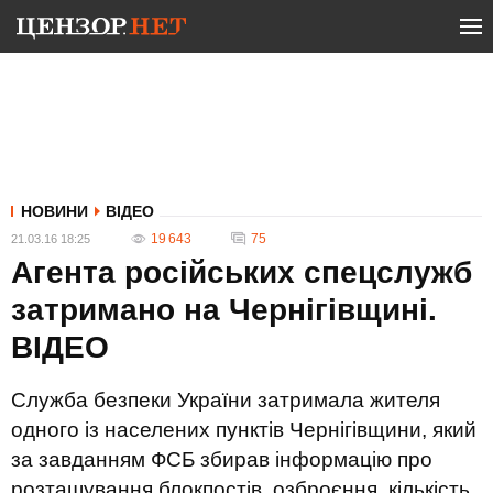
НОВИНИ
ВІДЕО
19 643
75
21.03.16 18:25
Агента російських спецслужб
затримано на Чернігівщині.
ВІДЕО
Служба безпеки України затримала жителя
одного із населених пунктів Чернігівщини, який
за завданням ФСБ збирав інформацію про
розташування блокпостів, озброєння, кількість