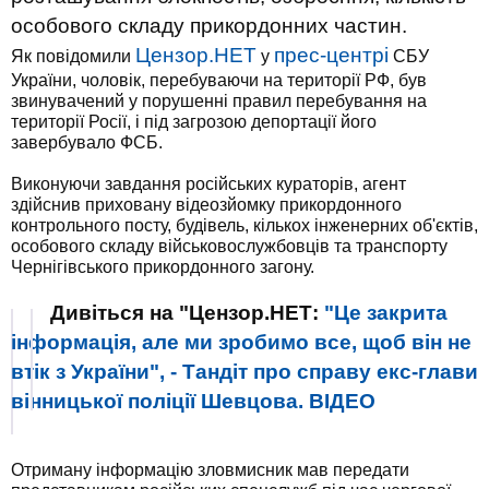
особового складу прикордонних частин.
Цензор.НЕТ
прес-центрі
Як повідомили
у
СБУ
України, чоловік, перебуваючи на території РФ, був
звинувачений у порушенні правил перебування на
території Росії, і під загрозою депортації його
завербувало ФСБ.
Виконуючи завдання російських кураторів, агент
здійснив приховану відеозйомку прикордонного
контрольного посту, будівель, кількох інженерних об'єктів,
особового складу військовослужбовців та транспорту
Чернігівського прикордонного загону.
Дивіться на "Цензор.НЕТ:
"Це закрита
інформація, але ми зробимо все, щоб він не
втік з України", - Тандіт про справу екс-глави
вінницької поліції Шевцова. ВІДЕО
Отриману інформацію зловмисник мав передати