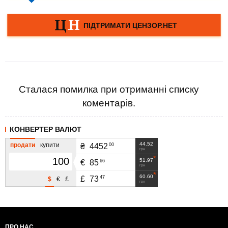
Сталася помилка при отриманні списку
коментарів.
КОНВЕРТЕР ВАЛЮТ
44.52
продати
купити
00
₴
4452
грн
51.97
66
€
85
грн
60.60
47
£
73
$
€
£
грн
ПРО НАС