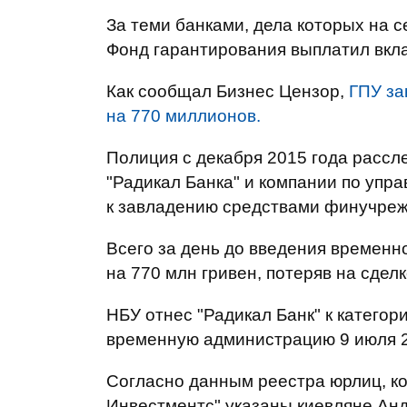
За теми банками, дела которых на 
Фонд гарантирования выплатил вкла
Как сообщал Бизнес Цензор,
ГПУ за
на 770 миллионов.
Полиция с декабря 2015 года расс
"Радикал Банка" и компании по упр
к завладению средствами финучреж
Всего за день до введения временн
на 770 млн гривен, потеряв на сдел
НБУ отнес "Радикал Банк" к категор
временную администрацию 9 июля 2
Согласно данным реестра юрлиц, к
Инвестментс" указаны киевляне Ан