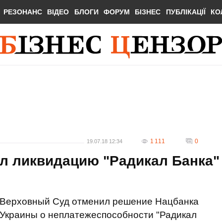
РЕЗОНАНС
ВІДЕО
БЛОГИ
ФОРУМ
БІЗНЕС
ПУБЛІКАЦІЇ
КО
1 111
0
19.07.18 12:34
л ликвидацию "Радикал Банка"
Верховный Суд отменил решение Нацбанка
Украины о неплатежеспособности "Радикал