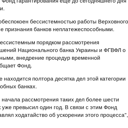
е Фонд гарантирования еще до сегодняшнего дня
и.
 обеспокоен бессистемностью работы Верховног
не признания банков неплатежеспособными.
бессистемным порядком рассмотрения
шений Национального банка Украины и ФГВФЛ о
ными, внедрение процедур временной
общает Фонд.
 находится полтора десятка дел этой категории
обных банках.
й начала рассмотрения таких дел более шести
 уже превысил один год. В связи с этим Фонд
влял ходатайство об ускорении этого процесса",