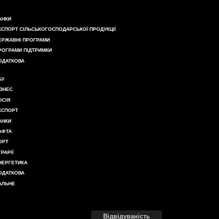
АНКИ
КСПОРТ СІЛЬСЬКОГОСПОДАРСЬКОЇ ПРОДУКЦІЇ
ЕРЖАВНІ ПРОГРАМИ
РОГРАМИ ПІДТРИМКИ
ОДАТКОВА
БУ
ІЗНЕС
ОСІЯ
КСПОРТ
АНКИ
АФТА
ОРТ
ГРАРІЇ
НЕРГЕТИКА
ОДАТКОВА
АЛЬНЕ
Відвідуваність