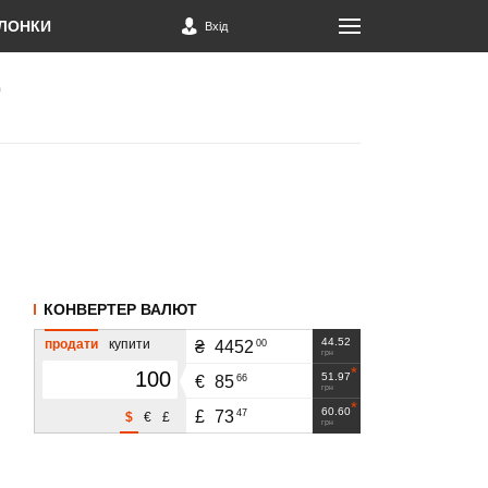
ЛОНКИ
Вхід
КОНВЕРТЕР ВАЛЮТ
44.52
продати
купити
00
₴
4452
грн
51.97
66
€
85
грн
60.60
47
£
73
$
€
£
грн