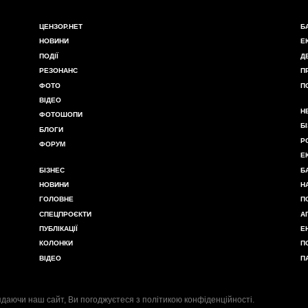
ЦЕНЗОР.НЕТ
Б
НОВИНИ
Е
ПОДІЇ
Д
РЕЗОНАНС
П
ФОТО
П
ВІДЕО
Н
ФОТОШОПИ
Б
БЛОГИ
Р
ФОРУМ
Е
БІЗНЕС
Б
НОВИНИ
Н
ГОЛОВНЕ
П
СПЕЦПРОЄКТИ
А
ПУБЛІКАЦІЇ
Е
КОЛОНКИ
П
ВІДЕО
П
даючи наш сайт, Ви погоджуєтеся з
політикою конфіденційності
.