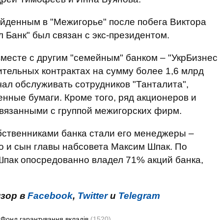
йденным в "Межигорье" после побега Виктора
 Банк" был связан с экс-президентом.
 вместе с другим "семейным" банком – "УкрБизнес
ительных контрактах на сумму более 1,6 млрд
чал обслуживать сотрудников "Танталита",
енные бумаги. Кроме того, ряд акционеров и
вязанными с группой межигорских фирм.
ственниками банка стали его менеджеры –
 и сын главы набсовета Максим Шпак. По
Шпак опосредованно владел 71% акций банка,
нзор в
Facebook
,
Twitter
и
Telegram
Фонд гарантування вкладів
(1520)