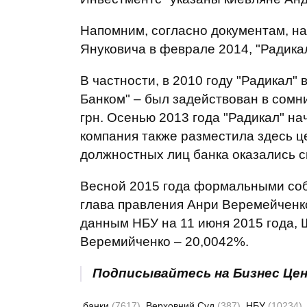
Напомним, согласно документам, на
Януковича в феврале 2014, "Радикал
В частности, в 2010 году "Радикал"
Банком" – был задействован в сомн
грн. Осенью 2013 года "Радикал" на
компания также разместила здесь ц
должностных лиц банка оказались с
Весной 2015 года формальными соб
глава правления Анри Веремейченко
данным НБУ на 11 июня 2015 года, 
Веремийченко – 20,0042%.
Подписывайтесь на Бизнес Це
банки
(7617)
Верховний Суд
(387)
НБУ
(10234)