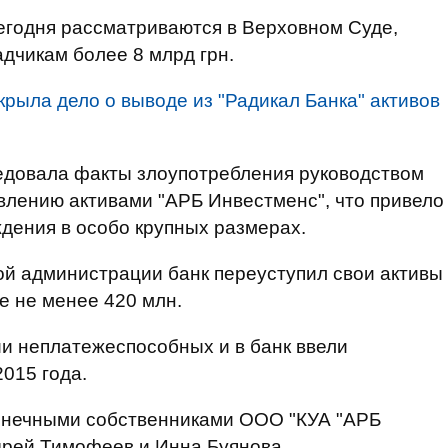
сегодня рассматриваются в Верховном Суде,
дчикам более 8 млрд грн.
крыла дело о выводе из "Радикал Банка" активов
ледовала факты злоупотребления руководством
авлению активами "АРБ Инвестменс", что привело
дения в особо крупных размерах.
ой администрации банк переуступил свои активы
ке не менее 420 млн.
ии неплатежеспособных и в банк ввели
015 года.
онечными собственниками ООО "КУА "АРБ
дрей Тимофеев и Инна Буянова.