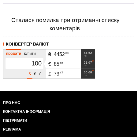
Сталася помилка при отриманні списку
коментарів.
КОНВЕРТЕР ВАЛЮТ
44.52
продати
купити
00
₴
4452
грн
51.97
66
€
85
грн
60.60
47
£
73
$
€
£
грн
ПРО НАС
КОНТАКТНА ІНФОРМАЦІЯ
ПІДТРИМАТИ
РЕКЛАМА