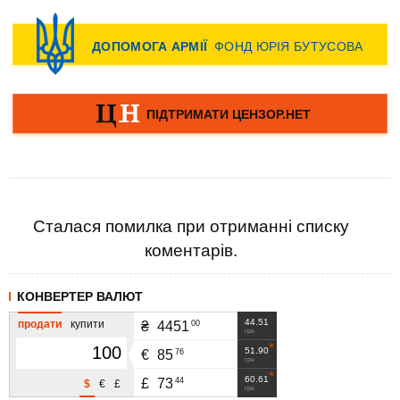
Сталася помилка при отриманні списку
коментарів.
КОНВЕРТЕР ВАЛЮТ
44.51
продати
купити
00
₴
4451
грн
51.90
76
€
85
грн
60.61
44
£
73
$
€
£
грн