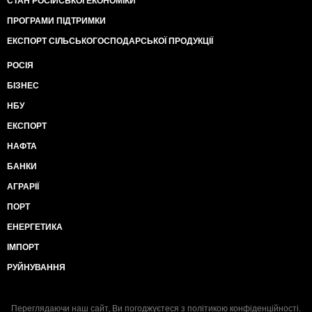
СТАН РОСІЙСЬКОЇ ЕКОНОМІКИ
ПРОГРАМИ ПІДТРИМКИ
ЕКСПОРТ СІЛЬСЬКОГОСПОДАРСЬКОЇ ПРОДУКЦІЇ
РОСІЯ
БІЗНЕС
НБУ
ЕКСПОРТ
НАФТА
БАНКИ
АГРАРІЇ
ПОРТ
ЕНЕРГЕТИКА
ІМПОРТ
РУЙНУВАННЯ
Переглядаючи наш сайт, Ви погоджуєтеся з
політикою конфіденційності
.