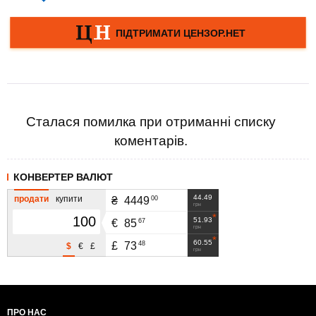
Сталася помилка при отриманні списку
коментарів.
КОНВЕРТЕР ВАЛЮТ
44.49
продати
купити
00
₴
4449
грн
51.93
67
€
85
грн
60.55
48
£
73
$
€
£
грн
ПРО НАС