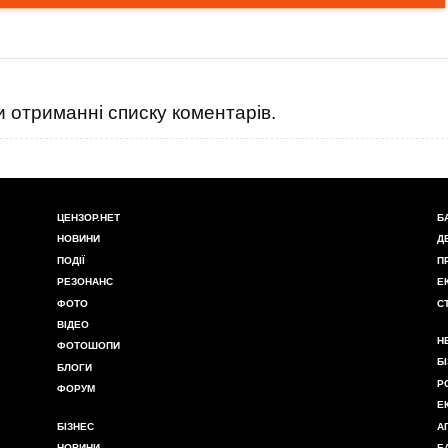
 отриманні списку коментарів.
ЦЕНЗОР.НЕТ
Б
НОВИНИ
Д
ПОДІЇ
П
РЕЗОНАНС
Е
ФОТО
С
ВІДЕО
Н
ФОТОШОПИ
Б
БЛОГИ
Р
ФОРУМ
Е
БІЗНЕС
А
НОВИНИ
Б