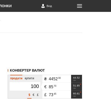
ЛОНКИ
Вхід
КОНВЕРТЕР ВАЛЮТ
44.52
продати
купити
00
₴
4452
грн
51.95
70
€
85
грн
60.61
45
£
73
$
€
£
грн