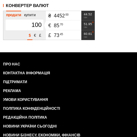
КОНВЕРТЕР ВАЛЮТ
44.52
продати
купити
00
₴
4452
грн
51.95
70
€
85
грн
60.61
45
£
73
$
€
£
грн
ПРО НАС
КОНТАКТНА ІНФОРМАЦІЯ
ПІДТРИМАТИ
РЕКЛАМА
УМОВИ КОРИСТУВАННЯ
ПОЛІТИКА КОНФІДЕНЦІЙНОСТІ
РЕДАКЦІЙНА ПОЛІТИКА
НОВИНИ УКРАЇНИ СЬОГОДНІ
НОВИНИ БІЗНЕСУ, ЕКОНОМІКИ, ФІНАНСІВ