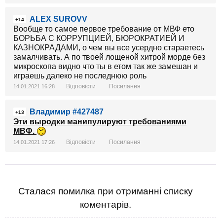
ALEX SUROVV
+14
Вообще то самое первое требование от МВФ ето
БОРЬБА С КОРРУПЦИЕЙ, БЮРОКРАТИЕЙ И
КАЗНОКРАДАМИ, о чем вы все усердно стараетесь
замалчивать. А по твоей лощеной хитрой морде без
микроскопа видно что ты в етом так же замешан и
играешь далеко не последнюю роль
Відповісти
Посилання
14.01.2021 16:28
Владимир #427487
+13
Эти выродки манипулируют требованиями
МВФ.
Відповісти
Посилання
14.01.2021 17:26
Сталася помилка при отриманні списку
коментарів.