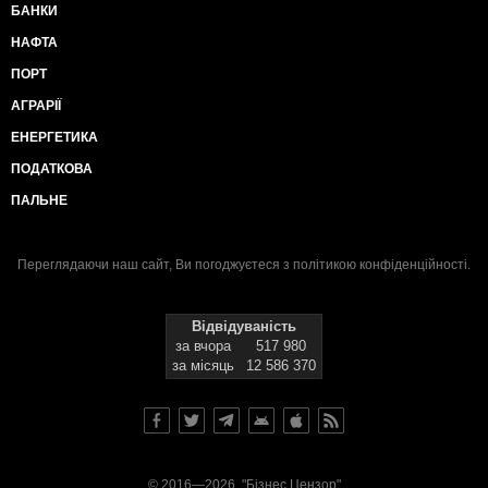
БАНКИ
НАФТА
ПОРТ
АГРАРІЇ
ЕНЕРГЕТИКА
ПОДАТКОВА
ПАЛЬНЕ
Переглядаючи наш сайт, Ви погоджуєтеся з
політикою конфіденційності
.
Відвідуваність
за вчора
517 980
за місяць
12 586 370
© 2016—2026, "Бізнес Цензор"