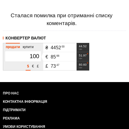
Сталася помилка при отриманні списку
коментарів.
КОНВЕРТЕР ВАЛЮТ
44.52
продати
купити
00
₴
4452
грн
51.97
66
€
85
грн
60.60
47
£
73
$
€
£
грн
ПРО НАС
КОНТАКТНА ІНФОРМАЦІЯ
ПІДТРИМАТИ
РЕКЛАМА
УМОВИ КОРИСТУВАННЯ