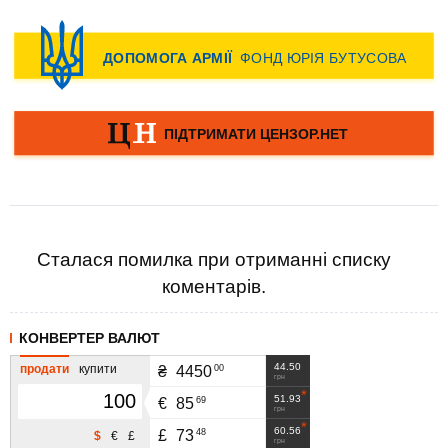
Сталася помилка при отриманні списку
коментарів.
КОНВЕРТЕР ВАЛЮТ
44.50
продати
купити
00
₴
4450
грн
51.93
69
€
85
грн
60.56
48
£
73
$
€
£
грн