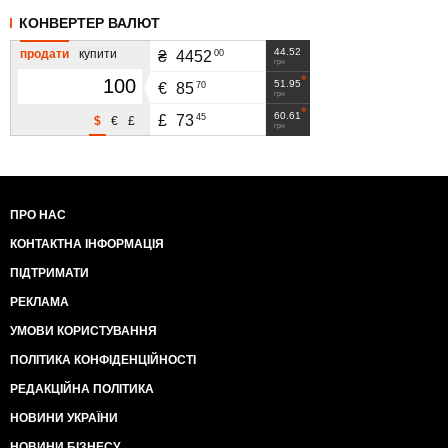
КОНВЕРТЕР ВАЛЮТ
44.52
продати
купити
00
₴
4452
грн
51.95
70
€
85
грн
60.61
45
£
73
$
€
£
грн
ПРО НАС
КОНТАКТНА ІНФОРМАЦІЯ
ПІДТРИМАТИ
РЕКЛАМА
УМОВИ КОРИСТУВАННЯ
ПОЛІТИКА КОНФІДЕНЦІЙНОСТІ
РЕДАКЦІЙНА ПОЛІТИКА
НОВИНИ УКРАЇНИ
НОВИНИ БІЗНЕСУ