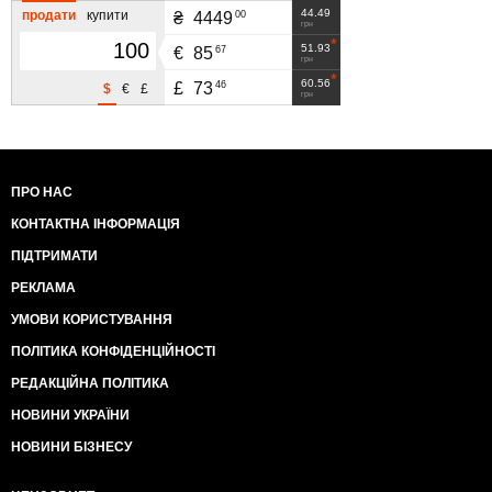
44.49
продати
купити
00
₴
4449
грн
51.93
67
€
85
грн
60.56
46
£
73
$
€
£
грн
ПРО НАС
КОНТАКТНА ІНФОРМАЦІЯ
ПІДТРИМАТИ
РЕКЛАМА
УМОВИ КОРИСТУВАННЯ
ПОЛІТИКА КОНФІДЕНЦІЙНОСТІ
РЕДАКЦІЙНА ПОЛІТИКА
НОВИНИ УКРАЇНИ
НОВИНИ БІЗНЕСУ