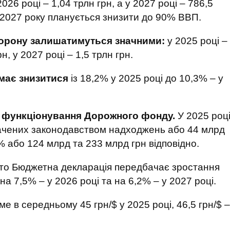
026 році – 1,04 трлн грн, а у 2027 році – 786,5
 2027 року планується знизити до 90% ВВП.
борону залишатимуться значними:
у 2025 році –
рн, у 2027 році – 1,5 трлн грн.
має знизитися
із 18,2% у 2025 році до 10,3% – у
 функціонування Дорожного фонду.
У 2025 роц
ачених законодавством надходжень або 44 млрд
5% або 124 млрд та 233 млрд грн відповідно.
 то Бюджетна декларація передбачає зростання
а 7,5% – у 2026 році та на 6,2% – у 2027 році.
име в середньому 45 грн/$ у 2025 році, 46,5 грн/$ –