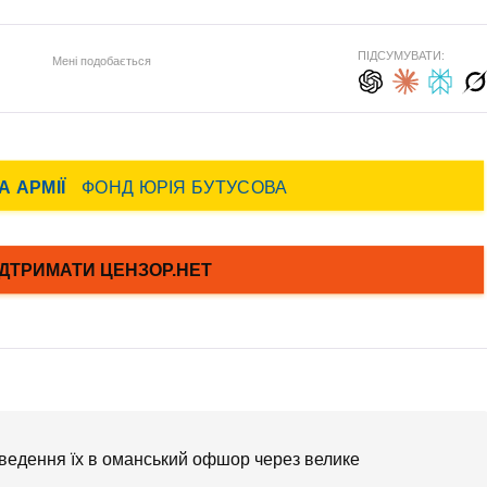
ПІДСУМУВАТИ:
Мені подобається
иведення їх в оманський офшор через велике