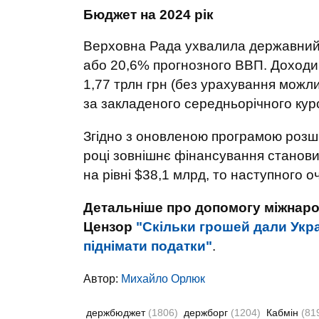
Бюджет на 2024 рік
Верховна Рада ухвалила державний б
або 20,6% прогнозного ВВП. Доходи 
1,77 трлн грн (без урахування можли
за закладеного середньорічного курс
Згідно з оновленою програмою розш
році зовнішнє фінансування станови
на рівні $38,1 млрд, то наступного о
Детальніше про допомогу міжнарод
Цензор
"Скільки грошей дали Укра
піднімати податки"
.
Автор:
Михайло Орлюк
держбюджет
(1806)
держборг
(1204)
Кабмін
(81