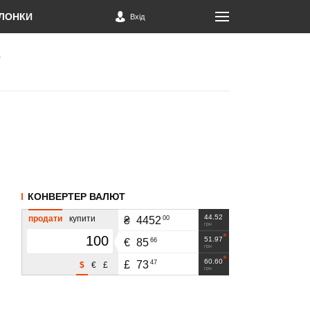
ЛОНКИ
Вхід
КОНВЕРТЕР ВАЛЮТ
44.52
продати
купити
00
₴
4452
грн
51.97
66
€
85
грн
60.60
47
£
73
$
€
£
грн