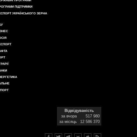
ЕРЖАВНІ ПРОГРАМИ
РОГРАМИ ПІДТРИМКИ
КСПОРТ УКРАЇНСЬКОГО ЗЕРНА
БУ
ІЗНЕС
ОСІЯ
КСПОРТ
АФТА
ОРТ
ГРАРІЇ
АНКИ
НЕРГЕТИКА
АЛЬНЕ
МПОРТ
Відвідуваність
за вчора
517 980
за місяць
12 586 370