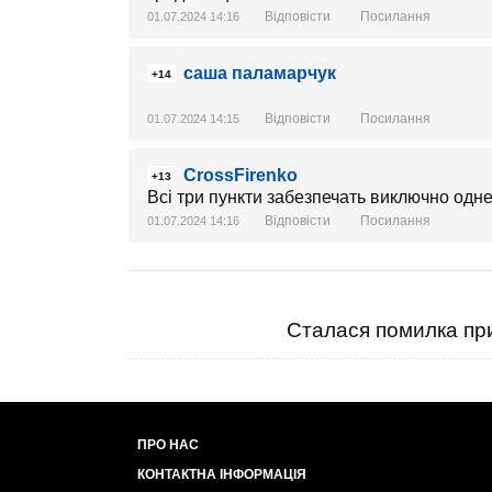
Відповісти
Посилання
01.07.2024 14:16
саша паламарчук
+14
Відповісти
Посилання
01.07.2024 14:15
CrossFirenko
+13
Всі три пункти забезпечать виключно одне
Відповісти
Посилання
01.07.2024 14:16
Сталася помилка при
ПРО НАС
КОНТАКТНА ІНФОРМАЦІЯ