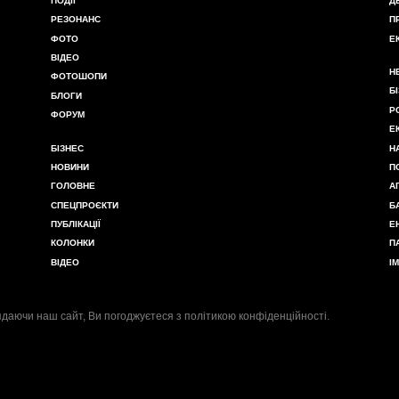
ПОДІЇ
Д
РЕЗОНАНС
П
ФОТО
Е
ВІДЕО
Н
ФОТОШОПИ
Б
БЛОГИ
Р
ФОРУМ
Е
БІЗНЕС
Н
НОВИНИ
П
ГОЛОВНЕ
А
СПЕЦПРОЄКТИ
Б
ПУБЛІКАЦІЇ
Е
КОЛОНКИ
П
ВІДЕО
І
даючи наш сайт, Ви погоджуєтеся з
політикою конфіденційності
.