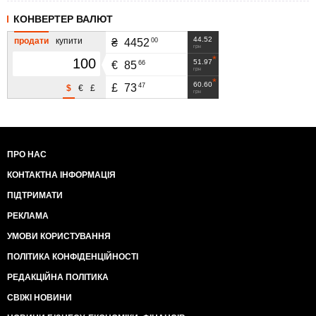
КОНВЕРТЕР ВАЛЮТ
44.52
продати
купити
00
₴
4452
грн
51.97
66
€
85
грн
60.60
47
£
73
$
€
£
грн
ПРО НАС
КОНТАКТНА ІНФОРМАЦІЯ
ПІДТРИМАТИ
РЕКЛАМА
УМОВИ КОРИСТУВАННЯ
ПОЛІТИКА КОНФІДЕНЦІЙНОСТІ
РЕДАКЦІЙНА ПОЛІТИКА
СВІЖІ НОВИНИ