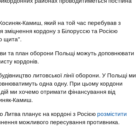
 прикордонних районах проводитиметься постійна
осиняк-Камиш, який на той час перебував з
ля зміцнення кордону з Білоруссю та Росією
о щита".
итви та план оборони Польщі можуть доповнювати
исту кордонів.
удівництво литовської лінії оборони. У Польщі ми
оповнюватимуть одна одну. При цьому кордони
х дій ми хочемо отримати фінансування від
синяк-Камиш.
о Литва планує на кордоні з Росією
розмістити
инення можливого пересування противника.