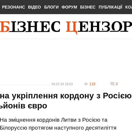
РЕЗОНАНС
ВІДЕО
БЛОГИ
ФОРУМ
БІЗНЕС
ПУБЛІКАЦІЇ
КО
118
0
04.07.24 18:53
на укріплення кордону з Росією
ьйонів євро
На зміцнення кордонів Литви з Росією та
Білоруссю протягом наступного десятиліття