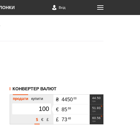
ЛОНКИ
Вхід
КОНВЕРТЕР ВАЛЮТ
44.50
продати
купити
00
₴
4450
грн
51.93
69
€
85
грн
60.56
48
£
73
$
€
£
грн