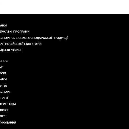
АНКИ
ЕРЖАВНІ ПРОГРАМИ
КСПОРТ СІЛЬСЬКОГОСПОДАРСЬКОЇ ПРОДУКЦІЇ
ТАН РОСІЙСЬКОЇ ЕКОНОМІКИ
АДІННЯ ГРИВНІ
ІЗНЕС
БУ
ОСІЯ
АНКИ
АФТА
КСПОРТ
ГРАРІЇ
НЕРГЕТИКА
МПОРТ
ОРТ
УЙНУВАННЯ