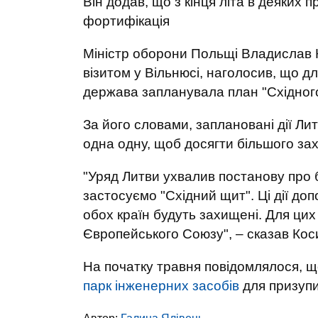
Він додав, що з кінця літа в деяких
фортифікація
Міністр оборони Польщі Владислав К
візитом у Вільнюсі, наголосив, що д
держава запланувала план "Східног
За його словами, заплановані дії Л
одна одну, щоб досягти більшого зах
"Уряд Литви ухвалив постанову про б
застосуємо "Східний щит". Ці дії д
обох країн будуть захищені. Для ци
Європейського Союзу", – сказав Ко
На початку травня повідомлялося, щ
парк інженерних засобів
для призуп