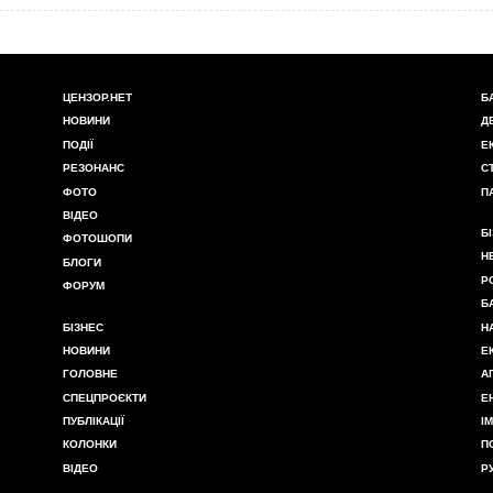
ЦЕНЗОР.НЕТ
Б
НОВИНИ
Д
ПОДІЇ
Е
РЕЗОНАНС
С
ФОТО
П
ВІДЕО
Б
ФОТОШОПИ
Н
БЛОГИ
Р
ФОРУМ
Б
БІЗНЕС
Н
НОВИНИ
Е
ГОЛОВНЕ
А
СПЕЦПРОЄКТИ
Е
ПУБЛІКАЦІЇ
І
КОЛОНКИ
П
ВІДЕО
Р