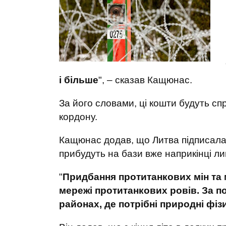
і більше
", – сказав Кащюнас.
За його словами, ці кошти будуть сп
кордону.
Кащюнас додав, що Литва підписала 
прибудуть на бази вже наприкінці л
"
Придбання протитанкових мін та 
мережі протитанкових ровів. За по
районах, де потрібні природні фіз