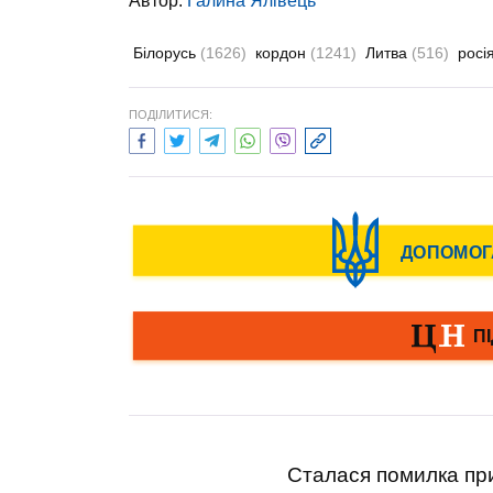
Автор:
Галина Ялівець
Білорусь
(1626)
кордон
(1241)
Литва
(516)
росі
ПОДІЛИТИСЯ:
Сталася помилка при