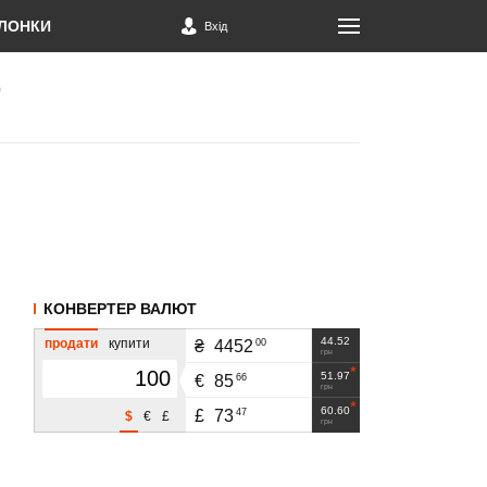
ЛОНКИ
Вхід
КОНВЕРТЕР ВАЛЮТ
44.52
продати
купити
00
₴
4452
грн
51.97
66
€
85
грн
60.60
47
£
73
$
€
£
грн