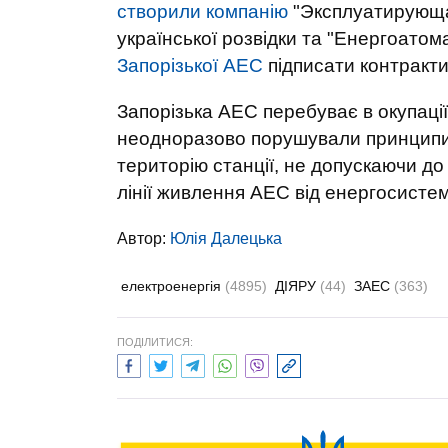
створили компанію
"Эксплуатирующа
української розвідки та "Енергоатома
Запорізької АЕС
підписати контракти
Запорізька АЕС перебуває в окупації
неодноразово порушували принципи я
територію станції, не допускаючи д
лінії живлення АЕС від енергосистем
Автор:
Юлiя Далецька
електроенергія
(4895)
ДІЯРУ
(44)
ЗАЕС
(363)
ПОДІЛИТИСЯ: