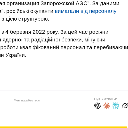
я организация Запорожской АЭС". За даними
", російські окупанти
вимагали від персоналу
 з цією структурою.
 з 4 березня 2022 року. За цей час росіяни
дерної та радіаційної безпеки, мінуючи
о роботи кваліфікований персонал та перебиваюч
и України.
ПІДСУМУВАТИ:
Мені подобається