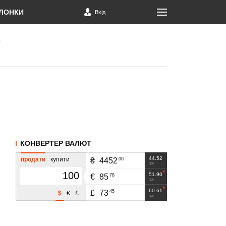
ЛОНКИ
Вхід
КОНВЕРТЕР ВАЛЮТ
44.52
продати
купити
00
₴
4452
грн
51.90
78
€
85
грн
60.61
45
£
73
$
€
£
грн