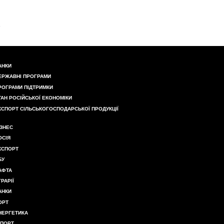
АНКИ
ЕРЖАВНІ ПРОГРАМИ
РОГРАМИ ПІДТРИМКИ
ТАН РОСІЙСЬКОЇ ЕКОНОМІКИ
КСПОРТ СІЛЬСЬКОГОСПОДАРСЬКОЇ ПРОДУКЦІЇ
ІЗНЕС
ОСІЯ
КСПОРТ
БУ
АФТА
ГРАРІЇ
АНКИ
ОРТ
НЕРГЕТИКА
МПОРТ