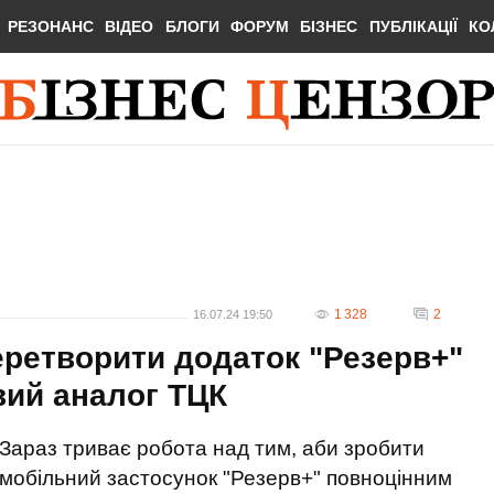
РЕЗОНАНС
ВІДЕО
БЛОГИ
ФОРУМ
БІЗНЕС
ПУБЛІКАЦІЇ
КО
1 328
2
16.07.24 19:50
еретворити додаток "Резерв+"
вий аналог ТЦК
Зараз триває робота над тим, аби зробити
мобільний застосунок "Резерв+" повноцінним