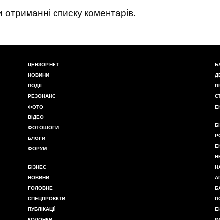
 отриманні списку коментарів.
ЦЕНЗОР.НЕТ
Б
НОВИНИ
Д
ПОДІЇ
П
РЕЗОНАНС
С
ФОТО
Е
ВІДЕО
Б
ФОТОШОПИ
Р
БЛОГИ
Е
ФОРУМ
Н
БІЗНЕС
Н
НОВИНИ
А
ГОЛОВНЕ
Б
СПЕЦПРОЄКТИ
П
ПУБЛІКАЦІЇ
Е
КОЛОНКИ
І