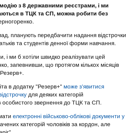
модію з 8 державними реєстрами, і ми
даються в ТЦК та СП, можна робити без
Черногоренко.
клад, планують передбачити надання відстрочки
атьків та студентів денної форми навчання.
и, і ми б хотіли швидко реалізувати цей
ко, запевнивши, що протягом кількох місяців
 Резерв+.
іта в додатку "Резерв+"
може з'явитися
ідстрочку
для деяких категорій
з особистого звернення до ТЦК та СП.
ймати
електронні військово-облікові документи у
ачених категорій чоловіків за кордон, але
ріг".