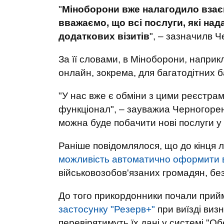
"
Міноборони вже налагодило взає
вважаємо, що всі послуги, які на
додаткових візитів
", – зазначилв 
За її словами, в Міноборони, напри
онлайн, зокрема, для багатодітних б
"У нас вже є обміни з цими реєстрам
функціонал", – зауважиа Черногорен
можна буде побачити нові послуги у
Раніше повідомлялося, що до кінця л
можливість автоматично оформити в
військовозобов'язаних громадян, бе
До того прикордонники почали при
застосунку "Резерв+"
при виїзді визн
перевірятимуть їх дані у системі "Обе