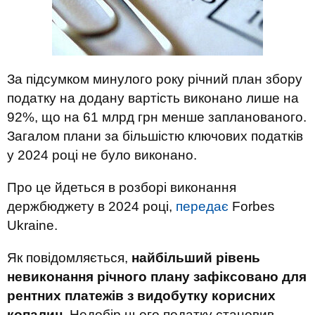
За підсумком минулого року річний план збору
податку на додану вартість виконано лише на
92%, що на 61 млрд грн менше запланованого.
Загалом плани за більшістю ключових податків
у 2024 році не було виконано.
Про це йдеться в розборі виконання
держбюджету в 2024 році,
передає
Forbes
Ukraine.
Як повідомляється,
найбільший рівень
невиконання річного плану зафіксовано для
рентних платежів з видобутку корисних
копалин
. Недобір цього податку становив