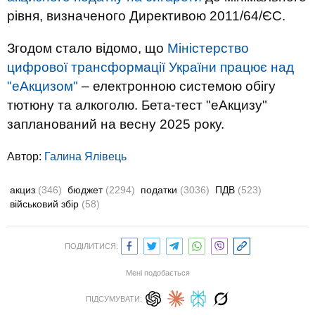
рівня, визначеного Директивою 2011/64/ЄС.
Згодом стало відомо, що
Міністерство
цифрової трансформації України працює над
"еАкцизом"
– електронною системою обігу
тютюну та алкоголю. Бета-тест "еАкцизу"
запланований на весну 2025 року.
Автор:
Галина Ялівець
акциз
(346)
бюджет
(2294)
податки
(3036)
ПДВ
(523)
військовий збір
(58)
ПОДІЛИТИСЯ:
Мені подобається
ПІДСУМУВАТИ: