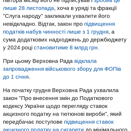
півтора місяці його не підписував і
зробив це
лише 28 листопада
, хоча в уряді та фракції
"Слуга народу" закликали ухвалити його
невідкладно. Відтак, закон про
підвищення
податків набув чинності лише з 1 грудня
, а
сума додаткових надходжень до держбюджету
у 2024 році
становитиме 8 млрд грн.
При цьому Верховна Рада
відклала
запровадження військового збору для ФОПів
до 1 січня
.
На початку грудня Верховна Рада ухвалила
закон "Про внесення змін до Податкового
кодексу України щодо перегляду ставок
акцизного податку на тютюнові вироби", який
передбачає поступове
підвищення ставок
акцизного податку на сигарети
до мінімального