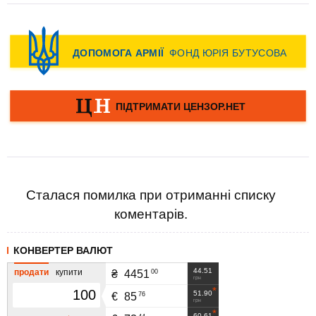
Сталася помилка при отриманні списку
коментарів.
КОНВЕРТЕР ВАЛЮТ
44.51
продати
купити
00
₴
4451
грн
51.90
76
€
85
грн
60.61