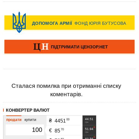
Сталася помилка при отриманні списку
коментарів.
КОНВЕРТЕР ВАЛЮТ
44.51
продати
купити
00
₴
4451
грн
51.94
70
€
85
грн
60.56