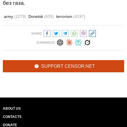
без газа.
army
(1279)
Donetsk
(635)
terrorism
(4197)
SHARE:
SUMMARIZE:
SUPPORT CENSOR.NET
ABOUT US
CONTACTS
DONATE