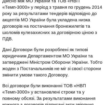
Дійсно між МО України та ТОВ «НВП
«Темп-3000» у період з травня по грудень 2014
року за результатами тендерів відповідно до
акцептів МО України була укладена низка
договорів на постачання бронежилетів та
шоломів кулезахисних за договірною ціною з
ПДВ.
Дані Договори були розроблені як типові
юридичним Департаментом МО України та
затверджені Міністром Оборони України. Тобто
жоден з Постачальників не міг зі своєї сторони
змінити умови такого Договору.
Всі договори були виконанні ТОВ «НВП
«Темп-3000» у встановлені строки та у
повному обсязі. За результатами виконання
кожного з договорів підписані акти звіряння