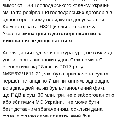
вимог ст. 188 Господарського кодексу України
зміна
та розірвання
господарських договорів
в
односторонньому порядку не допускаються
.
Крім того, за ст. 632 Цивільного кодексу
України
зміна ціни в договорі після його
виконання
не допускається
.
Апеляційний суд, як й прокуратура, не взяли до
уваги навіть висновки судової економічної
експертизи від 28 квітня 2017 року
№SE/02/1611-21, яка була призначена судом
першої інстанції по 7-ми питанням, відповідно
до відповідей на які був встановлений факт,
що ПДВ в сумі 30 млн. грн. не є заборгованістю
або збитками МО України, і не може бути
безпідставним збагаченням, оскільки дана
сума, є сумою саме податку, який був