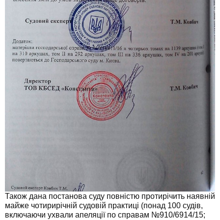
Також дана постанова суду повністю протирічить наявній
майже чотирирічній судовій практиці (понад 100 судів,
включаючи ухвали апеляції по справам №910/6914/15;