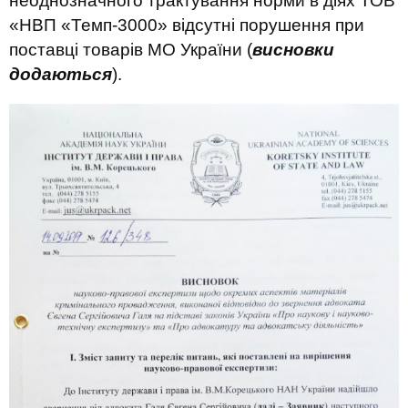
неоднозначного трактування норми в діях ТОВ
«НВП «Темп-3000» відсутні порушення при
поставці товарів МО України (
висновки
додаються
).