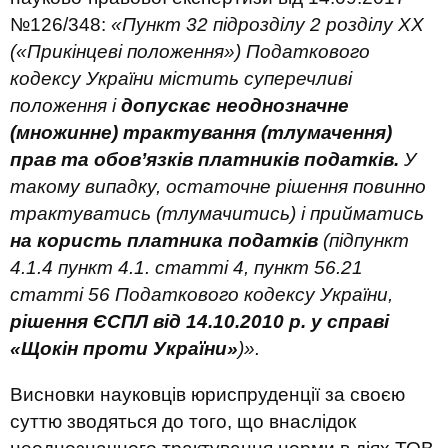
№126/348:
«
Пункт 32 підрозділу 2 розділу XX
(«Прикінцеві положення») Податкового
кодексу України містить суперечливі
положення і
допускає неоднозначне
(множинне) трактування (тлумачення)
прав та обов’язків платників податків.
У
такому випадку, остаточне рішення повинно
трактуватись (тлумачитись) і прийматись
на користь платника податків
(підпункт
4.1.4 пункт 4.1. статті 4, пункт 56.21
статті 56 Податкового кодексу України,
рішення ЄСПЛ від 14.10.2010 р. у справі
«Щокін проти України»
)
».
Висновки науковців юриспруденції за своєю
суттю зводяться до того, що внаслідок