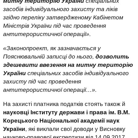
митну територію України
спеціальних
засобів індивідуального захисту та ліків
згідно переліку затвердженому Кабінетом
Міністрів України під час проведення
антитерористичної операції».
«Законопроект, як зазначається у
Пояснювальній записці до нього,
дозволить
здешевити
ввезення на митну територію
України
спеціальних засобів індивідуального
захисту під час проведення
антитерористичної операції…».
На захисті платника податків стоять також й
науковці Інституту держави і права ім. В.М.
Корецького Національної академії наук
України
, які виклали свої доводи у Висновку
науково-правової експертизи від 14.09.2017