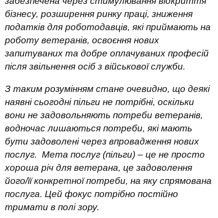
забезпечена через стимулювання відкриття
бізнесу, розширення ринку праці, зниження
податків для роботодавців, які приймають на
роботу ветеранів, освоєння нових
запитуваних та добре оплачуваних професій
після звільнення осіб з військової служби.
З таким розумінням стане очевидно, що деякі
наявні сьогодні пільги не потрібні, оскільки
вони не задовольняють потреби ветеранів,
водночас лишаються потреби, які мають
бути задоволені через впровадження нових
послуг. Мета послуг (пільги) – це не просто
хороша річ для ветерана, це задоволення
його/її конкретної потреби, на яку спрямована
послуга. Цей фокус потрібно постійно
тримати в полі зору.