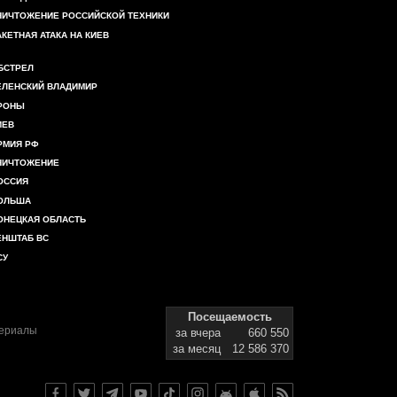
НИЧТОЖЕНИЕ РОССИЙСКОЙ ТЕХНИКИ
АКЕТНАЯ АТАКА НА КИЕВ
БСТРЕЛ
ЕЛЕНСКИЙ ВЛАДИМИР
РОНЫ
ИЕВ
РМИЯ РФ
НИЧТОЖЕНИЕ
ОССИЯ
ОЛЬША
ОНЕЦКАЯ ОБЛАСТЬ
ЕНШТАБ ВС
СУ
Посещаемость
териалы
за вчера
660 550
за месяц
12 586 370