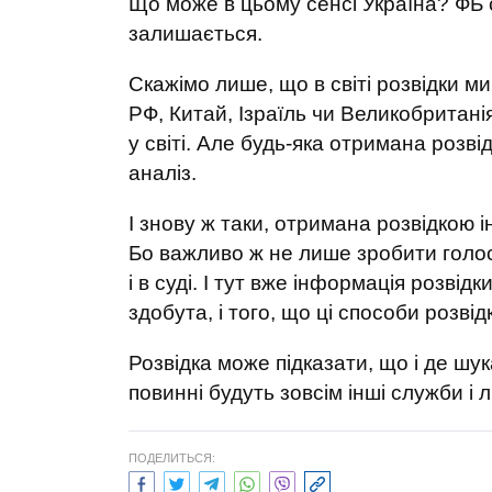
Що може в цьому сенсі Україна? ФБ сп
залишається.
Скажімо лише, що в світі розвідки 
РФ, Китай, Ізраїль чи Великобритані
у світі. Але будь-яка отримана розв
аналіз.
І знову ж таки, отримана розвідкою 
Бо важливо ж не лише зробити голосн
і в суді. І тут вже інформація розвідк
здобута, і того, що ці способи розві
Розвідка може підказати, що і де шу
повинні будуть зовсім інші служби і 
ПОДЕЛИТЬСЯ: