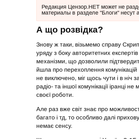
Редакция Цензор.НЕТ может не разд
материалы в разделе "Блоги" несут 
А що розвідка?
Знову ж таки, візьмемо справу Скрип
уряду з боку авторитетних експертів
механізми, що дозволили підтвердит
йшла про перехоплення комунікацій 
не виключено, міг щось чути і в ніч 
радіо- та іншої комунікації іранці н
своєї роботи.
Але раз вже світ знає про можливост
багато і тд, то особливо далі прихо
немає сенсу.