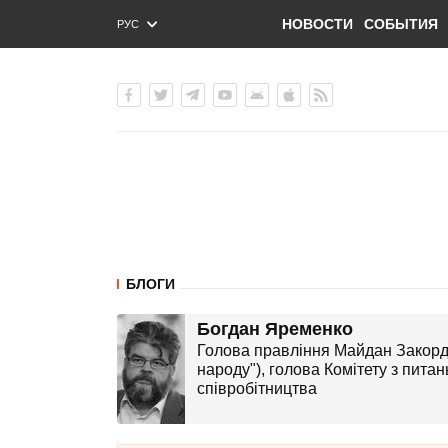
НОВОСТИ
СОБЫТИЯ
РУС
ENG
УКР
БЛОГИ
Богдан Яременко
Голова правління Майдан Закордо
народу"), голова Комітету з пита
співробітництва