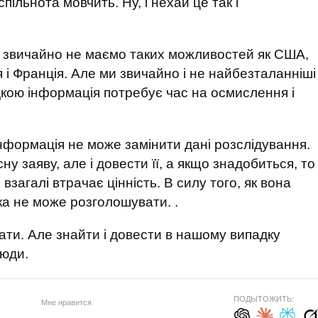
ільнота мовчить. Ну, і нехай це так і
ми звичайно не маємо таких можливостей як США,
я і Франція. Але ми звичайно і не найбезталанніші
ідкою інформація потребує час на осмислення і
інформація не може замінити дані розслідування.
у заяву, але і довести її, а якщо знадобиться, то
и взагалі втрачає цінність. В силу того, як вона
дка не може розголошувати. .
кати. Але знайти і довести в нашому випадку
люди.
ПОДЫТОЖИТЬ:
Мне нравится