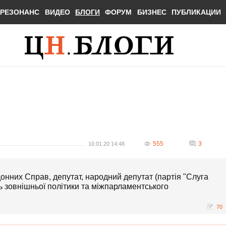
РЕЗОНАНС
ВИДЕО
БЛОГИ
ФОРУМ
БИЗНЕС
ПУБЛИКАЦИИ
555
3
10.01.20 14:48
нних Справ, депутат, народний депутат (партія "Слуга
нь зовнішньої політики та міжпарламентського
70