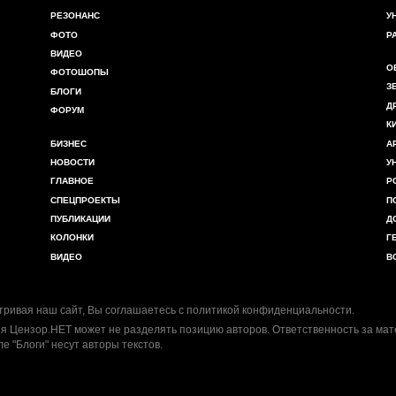
РЕЗОНАНС
У
ФОТО
Р
ВИДЕО
О
ФОТОШОПЫ
З
БЛОГИ
Д
ФОРУМ
К
БИЗНЕС
А
НОВОСТИ
У
ГЛАВНОЕ
Р
СПЕЦПРОЕКТЫ
П
ПУБЛИКАЦИИ
Д
КОЛОНКИ
Г
ВИДЕО
В
ривая наш сайт, Вы соглашаетесь с
политикой конфиденциальности
.
я Цензор.НЕТ может не разделять позицию авторов. Ответственность за ма
ле "Блоги" несут авторы текстов.