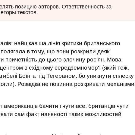
елять позицию авторов. Ответственность за
авторы текстов.
алів: найцікавіша лінія критики британського
 полягала в тому, що вони розкрили деякі
и причетність до цього злочину росіян. Мова
центром в східному середземномор‘ї (який теж,
загибелі Боїнга під Тегераном, бо уникнути сплеску
е могли). Розвідка не повинна розкривати механізми
і американців бачити і чути все, британців чути
вувати сам факт наявності таких можливостей