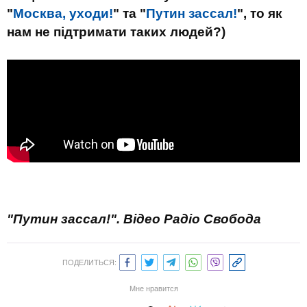
"
Москва, уходи!
" та "
Путин зассал!
", то як
нам не підтримати таких людей?)
"Путин зассал!". Відео Радіо Свобода
ПОДЕЛИТЬСЯ:
Мне нравится