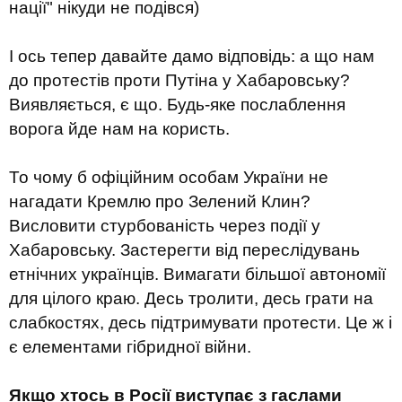
нації" нікуди не подівся)
І ось тепер давайте дамо відповідь: а що нам
до протестів проти Путіна у Хабаровську?
Виявляється, є що. Будь-яке послаблення
ворога йде нам на користь.
То чому б офіційним особам України не
нагадати Кремлю про Зелений Клин?
Висловити стурбованість через події у
Хабаровську. Застерегти від переслідувань
етнічних українців. Вимагати більшої автономії
для цілого краю. Десь тролити, десь грати на
слабкостях, десь підтримувати протести. Це ж і
є елементами гібридної війни.
Якщо хтось в Росії виступає з гаслами