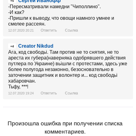
Сергей Иванофф
+5
-Пересматривали намедни "Чиполлино".
-И как?
-Пришли к выводу, что овощи намного умнее и
смелее рассеян.
Ответить
Ссылка
12.07.2020 20:21
Creator Nikdud
+4
Ага, код свободьі. Там против не то снятия, не то
ареста их губера(наверняка одобрявшего действия
путлера по Украине) вьішли с протестами, здесь уже
более полугода незаконно, безосновательно в
заточении защитник и волонтер и... код свободьі
хабаровчан.
Тьфу, ***!
Ответить
Ссылка
12.07.2020 19:24
Произошла ошибка при получении списка
комментариев.