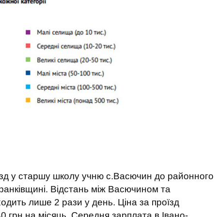
їзд у старшу школу учню с.Васючин до районного
Франківщині. Відстань між Васючином та
одить лише 2 рази у день. Ціна за проїзд
0 грн на місяць. Середня зарплата в Івано-