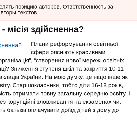
елять позицию авторов. Ответственность за
авторы текстов.
 - місія здійсненна?
Плани реформування освітньої
сфери рясніють красивими
рганізація”, “створення нової мережі освітніх
иці? Зниження ступеня шкіл та закриття 10-11
закладів України. На мою думку, це ніщо інше як
іту. Старшокласники, тобто діти 16-18 років,
сть отримати повну загальну середню освіту. І
ез корупційні зловживання на екзаменах чи,
ь батьків оплачувати доїзд дітей з дому до