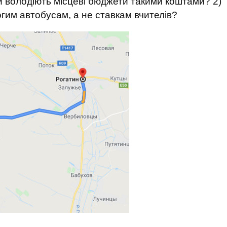
и володіють місцеві бюджети такими коштами? 2)
огим автобусам, а не ставкам вчителів?