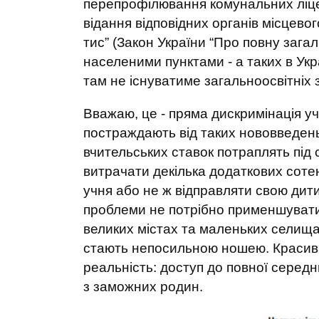
перепрофілювання комунальних ліцеїв
відання відповідних органів місцево
тис” (Закон України “Про повну зага
населеними пунктами - а таких в Укра
там не існуватиме загальноосвітніх з
Вважаю, це - пряма дискримінація уч
постраждають від таких нововведень
вчительських ставок потраплять під
витрачати декілька додаткових соте
учня або не ж відправляти свою дити
проблеми не потрібно применшувати!
великих містах та маленьких селищах
стають непосильною ношею. Красиві
реальність: доступ до повної середн
з заможних родин.