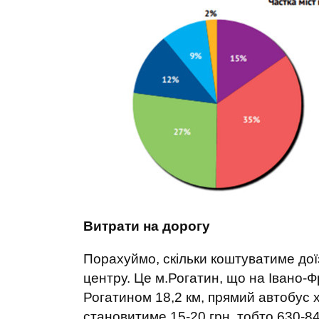
Витрати на дорогу
Порахуймо, скільки коштуватиме до
центру. Це м.Рогатин, що на Івано-
Рогатином 18,2 км, прямий автобус х
становитиме 15-20 грн, тобто 630-84