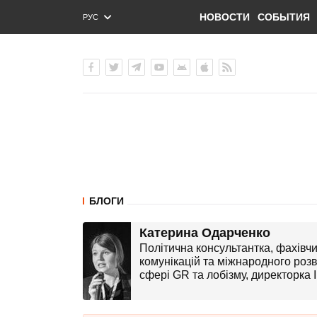
НОВОСТИ
СОБЫТИЯ
РУС
ENG
УКР
БЛОГИ
Катерина Одарченко
Політична консультантка, фахівчи
комунікацій та міжнародного розв
сфері GR та лобізму, директорка І
міжнародної консалтингової комп