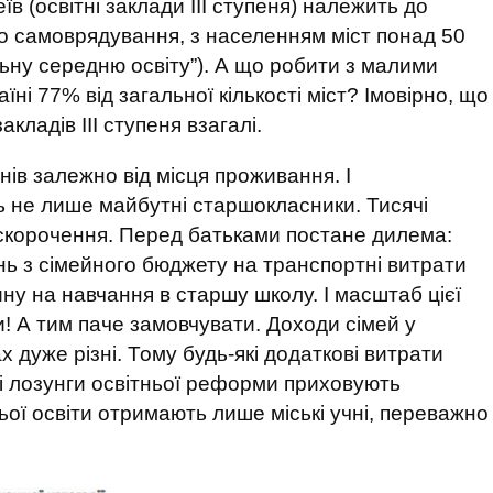
 (освітні заклади ІІІ ступеня) належить до
го самоврядування, з населенням міст понад 50
льну середню освіту”). А що робити з малими
їні 77% від загальної кількості міст? Імовірно, що
акладів ІІІ ступеня взагалі.
нів залежно від місця проживання. І
 не лише майбутні старшокласники. Тисячі
 скорочення. Перед батьками постане дилема:
нь з сімейного бюджету на транспортні витрати
ну на навчання в старшу школу. І масштаб цієї
 А тим паче замовчувати. Доходи сімей у
 дуже різні. Тому будь-які додаткові витрати
 лозунги освітньої реформи приховують
ьої освіти отримають лише міські учні, переважно