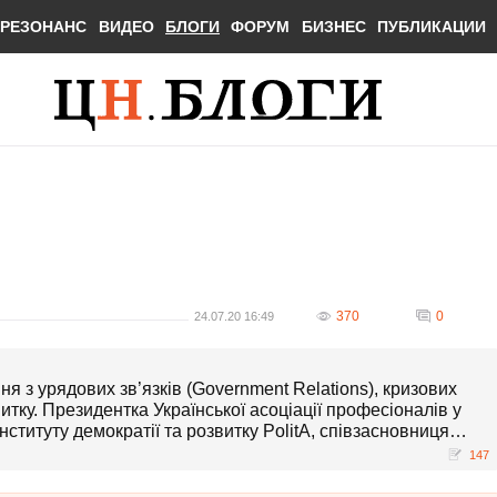
РЕЗОНАНС
ВИДЕО
БЛОГИ
ФОРУМ
БИЗНЕС
ПУБЛИКАЦИИ
370
0
24.07.20 16:49
ня з урядових зв’язків (Government Relations), кризових
итку. Президентка Української асоціації професіоналів у
нституту демократії та розвитку PolitA, співзасновниця
анії SIC Group USA.
147