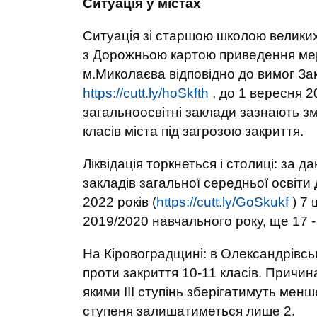
Ситуація у містах
Ситуація зі старшою школою великих 
з Дорожньою картою приведення мере
м.Миколаєва відповідно до вимог Зак
https://cutt.ly/hoSkfth
, до 1 вересня 2
загальноосвітні заклади зазнають змі
класів міста під загрозою закриття.
Ліквідація торкнеться і столиці: за
закладів загальної середньої освіти
2022 років (
https://cutt.ly/GoSkukf
) 7 
2019/2020 навчального року, ще 17 -
На Кіровоградщині: в Олександрівськ
проти закриття 10-11 класів. Причин
якими ІІІ ступінь зберігатимуть менше
ступеня залишатиметься лише 2.