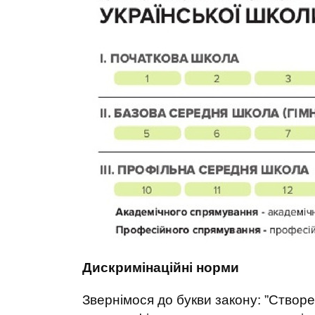
Дискримінаційні норми
Звернімося до букви закону: ”Створен