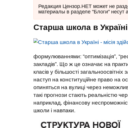
Редакция Цензор.НЕТ может не разд
материалы в разделе "Блоги" несут 
Старша школа в Україні
формулюваннями: “оптимізація”, “рео
закладів”. Що ж це означає на практ
класів у більшості загальноосвітніх 
наступ на конституційне право на осв
опиняться на вулиці через неможливі
такі прогнози стають реальністю чер
наприклад, фінансову неспроможніст
школи і навпаки.