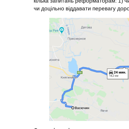
кілька запитань реформаторам: 1) ч
чи доцільно віддавати перевагу дор