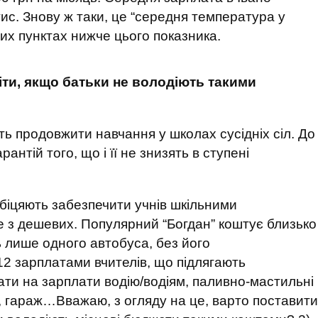
тис. Знову ж таки, це “середня температура у
них пунктах нижче цього показника.
іти, якщо батьки не володіють такими
 продовжити навчання у школах сусідніх сіл. До
рантій того, що і її не знизять в ступені
біцяють забезпечити учнів шкільними
е з дешевих. Популярний “Богдан” коштує близько
ть лише одного автобуса, без його
12 зарплатами вчителів, що підлягають
ти на зарплати водію/водіям, паливно-мастильні
, гараж…Вважаю, з огляду на це, варто поставити