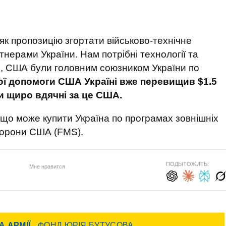
як пропозицію згортати військово-технічне
нерами України. Нам потрібні технології та
и, США були головним союзником України по
ої допомоги США Україні вже перевищив
$
1.5
и щиро вдячні за це
США.
 що може купити Україна по програмах зовнішніх
борони США (FMS).
ПОДЫТОЖИТЬ:
Мне нравится