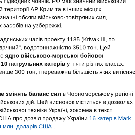
ть підводних човнів. РФ має значний військовий
й території АР Крим та в інших місцях
начні обсяги військово-повітряних сил,
 засобів на узбережжі.
янських часів проекту 1135 (Krivak III, по
йдачний", водотоннажністю 3510 тон. Цей
ле
ядро військово-морської бойової
 10 патрульних катерів
у п'яти різних класах,
нше 300 тон, і переважна більшість яких витісня
не змінять баланс сил
в Чорноморському регіоні
йськових дій. Цей висновок міститься в дозволах
йськової техніки Україні, зокрема в тексті
США про дозвіл продажу України
16 катерів Mark
0 млн. доларів США
.