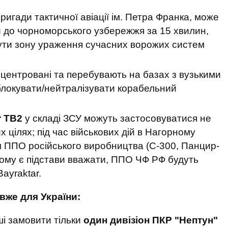
игади тактичної авіації ім. Петра Франка, може
и до чорноморського узбережжя за 15 хвилин,
нути зону ураження сучасних ворожих систем
центровані та перебувають на базах з вузькими
локувати/нейтралізувати корабельний
r TB2
у складі ЗСУ можуть застосовуватися не
х цілях; під час військових дій в Нагорному
тем ППО російського виробництва (С-300, Панцир-
тому є підстави вважати, ППО ЧФ РФ будуть
ayraktar.
 вже для України:
і замовити тільки
один дивізіон
ПКР "Нептун"