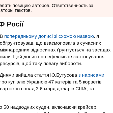
елять позицию авторов. Ответственность за
авторы текстов.
Ф Росії
В
попередньому дописі зі схожою назвою
, я
обґрунтовував, що взаємоповага в сучасних
міжнародних відносинах ґрунтується на засадах
сили. Цей допис про ефективне застосування
ресурсів, щоб таку повагу вибороти.
Днями вийшла стаття Ю.Бутусова
з нарисами
про купівлю Україною 47 катерів та 5 корветів
вартістю понад 3.6 млрд доларів США, та
 50 надводних суден, включаючи крейсер,