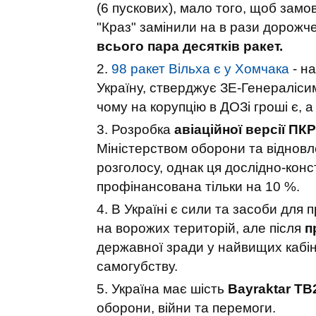
(6 пускових), мало того, щоб замо
"Краз" замінили на в рази дорожче
всього пара десятків ракет.
98 ракет Вільха є у Хомчака
- на
Україну, стверджує ЗЕ-Генераліси
чому на корупцію в ДОЗі гроші є, 
Розробка
авіаційної версії ПК
Міністерством оборони та відновлен
розголосу, однак ця дослідно-кон
профінансована тільки на 10 %.
В Україні є сили та засоби для
на ворожих територій, але після
п
державної зради у найвищих кабін
самогубству.
Україна має шість
Bayraktar TB
оборони, війни та перемоги.