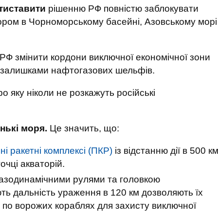
отиставити
рішенню РФ повністю заблокувати
ором в Чорноморському басейні, Азовському морі
 РФ змінити кордони виключної економічної зони
д залишками нафтогазових шельфів.
ро яку ніколи не розкажуть російські
нькі моря.
Це значить, що:
і ракетні комплексі (ПКР)
із відстанню дії в 500 к
очці акваторій.
 газодинамічними рулями та головкою
ють дальність ураження в 120 км дозволяють їх
 по ворожих кораблях для захисту виключної