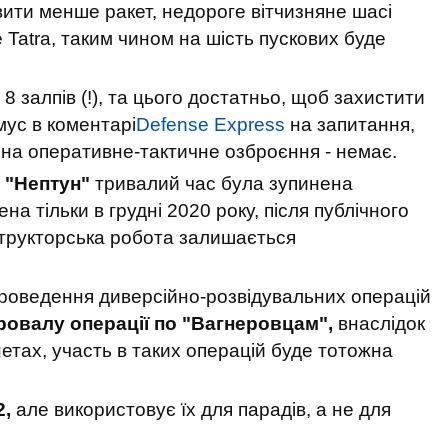
вити менше ракет, недороге вітчизняне шасі
 Tatra, таким чином на шість пускових буде
 8 залпів (!), та цього достатньо, щоб захистити
мус в коментарі
Defense Express
на запитання,
а на оперативне-тактичне озброєння - немає.
Р "Нептун"
тривалий час була зупинена
а тільки в грудні 2020 року, після публічного
структорська робота залишається
 проведення диверсійно-розвідувальних операцій
ровалу операції по "Вагнеровцам",
внаслідок
етах, участь в таких операцій буде тотожна
2,
але використовує їх для парадів, а не для