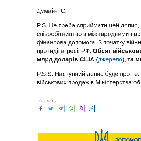
Думай-ТЄ.
P.S. Не треба сприймати цей допис, 
співробітництво з міжнародними парт
фінансова допомога. З початку війн
протидії агресії РФ.
Обсяг військов
млрд
доларів США
(
джерело
),
та
м
P.S.S. Наступний допис буде про те,
військових продажів Міністерства о
ПОДЕЛИТЬСЯ: