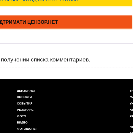
получении списка комментариев.
ЦЕНЗОР.НЕТ
У
НОВОСТИ
М
СОБЫТИЯ
У
РЕЗОНАНС
А
ФОТО
Р
ВИДЕО
О
ФОТОШОПЫ