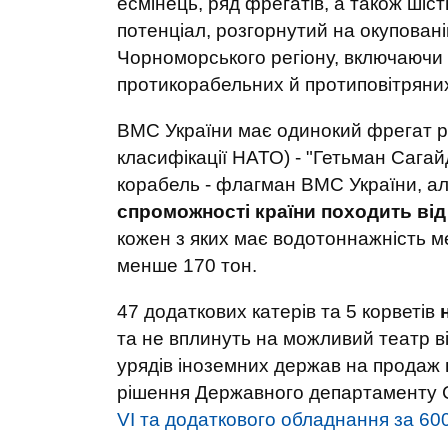
есмінець, ряд фрегатів, а також шіс
потенціал, розгорнутий на окуповані
Чорноморського регіону, включаючи з
протикорабельних й протиповітряних
ВМС України має одинокий фрегат рад
класифікації НАТО) - "Гетьман Сага
корабель - флагман ВМС України, а
спроможності країни походить від
кожен з яких має водотоннажність ме
менше 170 тон.
47 додаткових катерів та 5 корветів
та не вплинуть на можливий театр ві
урядів іноземних держав на продаж ві
рішення Державного департаменту 
VI та додаткового обладнання за 60