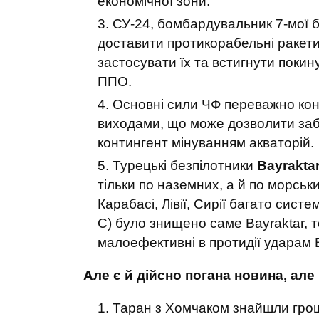
економічної зони.
СУ-24, бомбардувальник 7-мої бр
доставити протикорабельні ракет
застосувати їх та встигнути поки
ППО.
Основні сили ЧФ переважно кон
виходами, що може дозволити заб
контингент мінуванням акваторій.
Турецькі безпілотники
Bayrakta
тільки по наземних, а й по морськи
Карабасі, Лівії, Сирії багато сис
С) було знищено саме Bayraktar, 
малоефективні в протидії ударам B
Але є й дійсно погана новина, але
Таран з Хомчаком знайшли грош