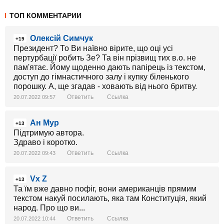
ТОП КОММЕНТАРИИ
Олексій Симчук
+19
Президент? То Ви наївно вірите, що оці усі
пертурбації робить Зе? Та він прізвищ тих в.о. не
пам'ятає. Йому щоденно дають папірець із текстом,
доступ до гімнастичного залу і купку біленького
порошку. А, ще згадав - ховають від нього бритву.
Ответить
Ссылка
20.07.2022 09:57
Ан Мур
+13
Підтримую автора.
Здраво і коротко.
Ответить
Ссылка
20.07.2022 09:43
Vx Z
+13
Та їм вже давно пофіг, вони американців прямим
текстом накуй посилають, яка там Конституція, який
народ. Про що ви...
Ответить
Ссылка
20.07.2022 10:44