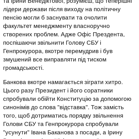
та Ірини Венедіктової, розумієш, що теперішні
лідери держави після виходу на політичну
пенсію могли б заснувати та очолити
факультет менеджменту власноручно
створених проблем. Адже Офіс Прездента,
поспішаючи звільнити Голову СБУ і
Генпрокурора, вкотре перемудрив і був
змушений все виправляти під тиском
громадськості.
Банкова вкотре намагається зіграти хитро.
Цього разу Президент і його соратники
спробували обійти Конституцію за допомогою
синонімів до слова "відставка". Тож замість
того, щоб дотриматись порядку звільнення
Голови СБУ та Генпрокурора спробували
"усунути" Івана Баканова з посади, а Ірину