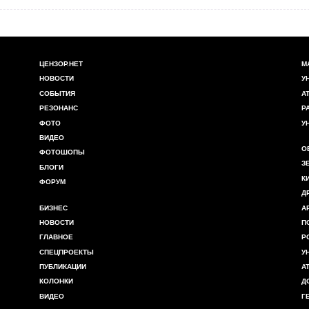
ЦЕНЗОР.НЕТ
М
НОВОСТИ
У
СОБЫТИЯ
А
РЕЗОНАНС
Р
ФОТО
У
ВИДЕО
О
ФОТОШОПЫ
З
БЛОГИ
К
ФОРУМ
Д
БИЗНЕС
А
НОВОСТИ
П
ГЛАВНОЕ
Р
СПЕЦПРОЕКТЫ
У
ПУБЛИКАЦИИ
А
КОЛОНКИ
Д
ВИДЕО
Г