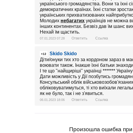
українського громадянства. Вони та їхні с
демократичних країнах. Їхні статки зроста
українських прихватизованих найприбутков
Молодих
небагатих
українців не можна ви
інших континентах. Безвіз дав їм шанс ви
Нехай їм щастить.
Ответить
Ссылка
07.01.2023 07:28
Skido Skido
+12
Діти/онуки тих хто за кордоном зараз в мас
воювати також. Інакше їхні батьки знаходи
І те що "найщиріші" українці ******* Україн
Дати можливість у Дії позбутись громадянс
Консульський облік військовозобов'язани
обліковуватимуться, ті хто виїхали легал
як не було, так і не з'явиться.
Ответить
Ссылка
06.01.2023 18:06
Произошла ошибка при 