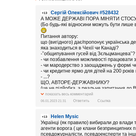
Сергій Олексійович #528432
+13
А МОЖЕ ДЕРЖАВІ ПОРА МІНЯТИ СТОС
(Бо будь-які відносини можуть бути лише 
Питання автору:
що (вигідного) дає/пропонує українська д
яка знаходиться в Чехії чи Канаді?
-"общипування гусей від Зєльцманцева"?
- чи позбавлення можливості працювати 
- чи мародерство з заощаджень у формі ч
- чи кредитне ярмо для дітей на 200 років
- ...?
ЩО, АВТОРЕ-ДЕРЖАВНИКУ?
(це не підйобка, а реальне запитання до 
показать весь комментарий
Ответить
Ссылка
06.01.2023 21:31
Helen Mysic
+13
Українці (як правило) вибирали до влади т
агенти ворога ( це клани безпринципних п
псевдожурналісти, псевдоексперти та інш