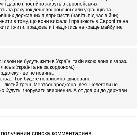
ім"ї давно і постійно живуть в європейських
ють за рахунок дешевої робочої сили українців та
іших державних підприємств (навіть під час війни).
нити в тому, що вони виїхали і працюють в Європі та на
жити і жити, працювати і надіятись на краще майбутнє.
і своїй не будуть жити в Україні такій якою вона є зараз. І
лись в Україні а не за кордоном.)
у здалеку - це не новина.
тва... І ви будете неприємно здивовані.
х - лютий треш. Мертвонароджена ідея. Нелегали не
ьно будуть ігнорувати звернення. А от довіри до держави
получении списка комментариев.