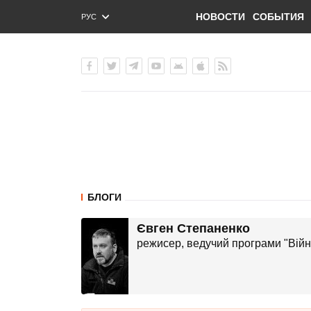
НОВОСТИ
СОБЫТИЯ
РУС
ENG
УКР
БЛОГИ
Євген Степаненко
режисер, ведучий програми "Війн