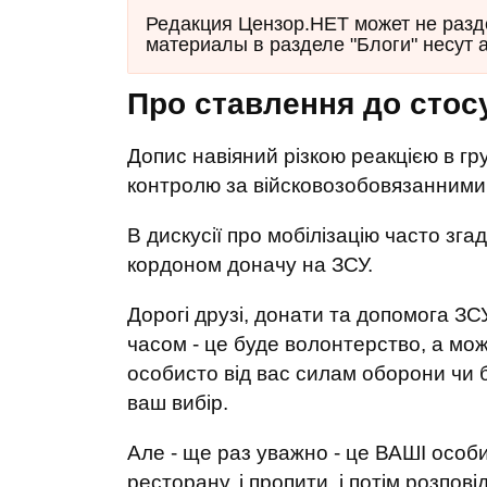
Редакция Цензор.НЕТ может не разд
материалы в разделе "Блоги" несут 
Про ставлення до стос
Допис навіяний різкою реакцією в гр
контролю за війсковозобовязанними 
В дискусії про мобілізацію часто зга
кордоном доначу на ЗСУ.
Дорогі друзі, донати та допомога З
часом - це буде волонтерство, а мо
особисто від вас силам оборони чи б
ваш вибір.
Але - ще раз уважно - це ВАШІ особ
ресторану, і пропити, і потім розпов