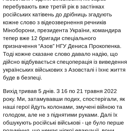
перебувають вже третій рік в застінках
російських катівень до дрібниць згадують
кожне слово з відеозвернення речників
Міноборони, президента України, командира
тепер вже 12 бригади спеціального
призначення “Азов” НГУ Дениса Прокопенка.
Тоді кожне сказане слово давало надію, що
дійсно відбувається спецоперація із виведення
українських військових з Азовсталі і їхнє життя
буде в безпеці.
Вихід тривав 5 днів. З 16 по 21 травня 2022
року. Ми, затамувавши подих, спостерігали, як
наші герої йдуть колонами, змучені війною та
голодом, але не з піднятими руками. Далі їх
обшукують російські військові - це було перше
розуміння, що немає ніякої евакуації, вони