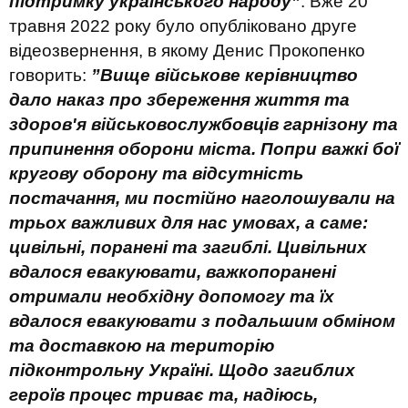
підтримку українського народу”
. Вже 20
травня 2022 року було опубліковано друге
відеозвернення, в якому Денис Прокопенко
говорить:
”Вище військове керівництво
дало наказ про збереження життя та
здоров'я військовослужбовців гарнізону та
припинення оборони міста. Попри важкі бої
кругову оборону та відсутність
постачання, ми постійно наголошували на
трьох важливих для нас умовах, а саме:
цивільні, поранені та загиблі. Цивільних
вдалося евакуювати, важкопоранені
отримали необхідну допомогу та їх
вдалося евакуювати з подальшим обміном
та доставкою на територію
підконтрольну Україні. Щодо загиблих
героїв процес триває та, надіюсь,