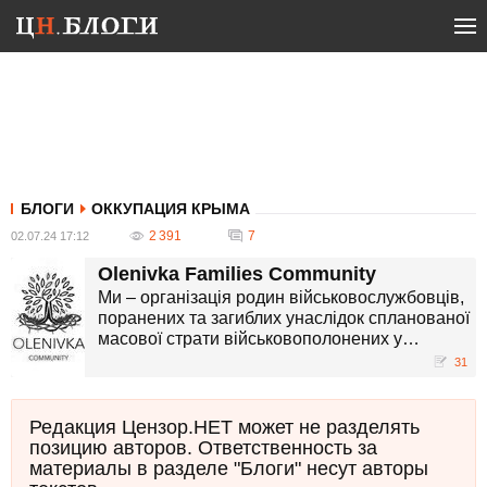
БЛОГИ
ОККУПАЦИЯ КРЫМА
2 391
7
02.07.24 17:12
Olenivka Families Community
Ми – організація родин військовослужбовців,
поранених та загиблих унаслідок спланованої
масової страти військовополонених у
Волноваській колонії № 120 смт Оленівка,
31
Донецької області, тимчасово окупованої
росією.
Редакция Цензор.НЕТ может не разделять
позицию авторов. Ответственность за
материалы в разделе "Блоги" несут авторы