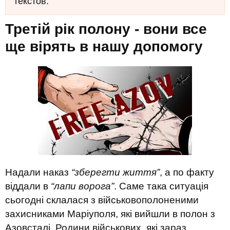
текстов.
Третій рік полону - вони все
ще вірять в нашу допомогу
Надали наказ
“зберегти життя”
, а по факту
віддали в
“лапи ворога”
. Саме така ситуація
сьогодні склалася з військовополоненими
захисниками Маріуполя, які вийшли в полон з
Азовсталі. Родини військових, які зараз