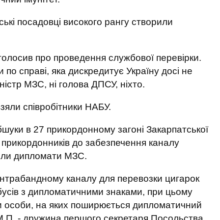
ські посадовці високого рангу створили
голосив про проведення службової перевірки.
 по справі, яка дискредитує Україну досі не
ністр МЗС, ні голова ДПСУ, ніхто.
взяли співробітники НАБУ.
шуки в 27 прикордонному загоні Закарпатської
ь прикордонників до забезпечення каналу
или дипломати МЗС.
онтрабандному каналу для перевозки цигарок
бусів з дипломатичними знаками, при цьому
и особи, на яких поширюється дипломатичний
а М.П. - дружина першого секретаря Посольства