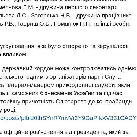
мельова Л.М. - дружина першого секретаря
ьова Д.О., Загорська Н.В. - дружина працівника
 Р.В., Гавриш О.Б., Романюк П.П. та інші особи.
 угруповання, яке було створено та керувалось
а впливом.
з державний кордон може контролюватись однією
нського, одним з організаторів партії Слуга
ь генерал-майором прикордонної служби, який
льш заможних бізнесменів України та під час
гаторічну причетність Слюсарєва до контрабанди
 році:
udenko/posts/pfbid0thSYnR7mvVr3Y9GaPrkXV331
 офіційне роз'яснення від президента, який за