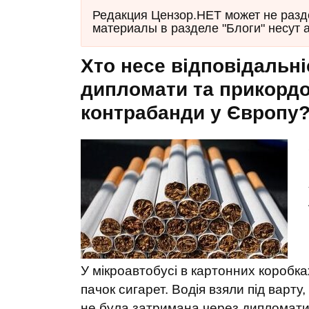
Редакция Цензор.НЕТ может не разд
материалы в разделе "Блоги" несут 
Хто несе відповідальніс
дипломати та прикордо
контрабанди у Європу
У мікроавтобусі в картонних коробка
пачок сигарет. Водія взяли під варт
не була затримана через дипломатич