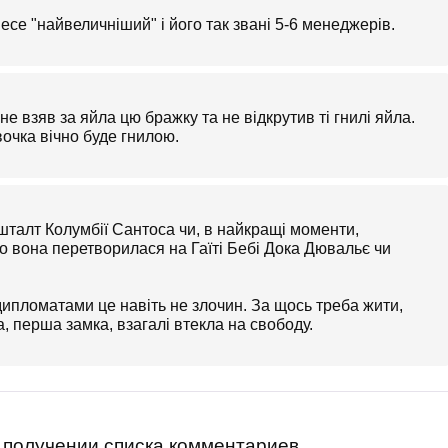
несе "найвеличніший" і його так звані 5-6 менеджерів.
не взяв за яйла цю бражку та не відкрутив ті гнилі яйла.
очка вічно буде гнилою.
шталт Колумбії Сантоса чи, в найкращі моменти,
о вона перетворилася на Гаїті Бебі Дока Дювальє чи
дипломатами це навіть не злочин. За щось треба жити,
 перша замка, взагалі втекла на свободу.
получении списка комментариев.