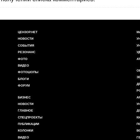
ЦЕНЗОР.НЕТ
М
НОВОСТИ
У
СОБЫТИЯ
У
РЕЗОНАНС
У
ФОТО
А
ВИДЕО
О
ФОТОШОПЫ
З
БЛОГИ
Д
ФОРУМ
Р
БИЗНЕС
А
НОВОСТИ
У
ГЛАВНОЕ
Д
СПЕЦПРОЕКТЫ
К
ПУБЛИКАЦИИ
П
КОЛОНКИ
В
ВИДЕО
Г