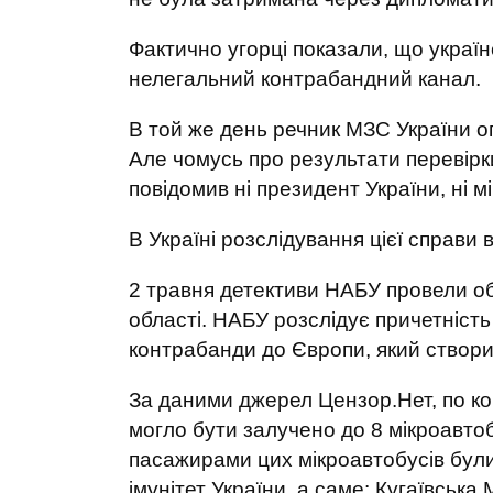
Фактично угорці показали, що україн
нелегальний контрабандний канал.
В той же день речник МЗС України о
Але чомусь про результати перевірки
повідомив ні президент України, ні мі
В Україні розслідування цієї справи 
2 травня детективи НАБУ провели об
області. НАБУ розслідує причетніст
контрабанди до Європи, який створ
За даними джерел Цензор.Нет, по к
могло бути залучено до 8 мікроавто
пасажирами цих мікроавтобусів бул
імунітет України, а саме: Кугаївськ