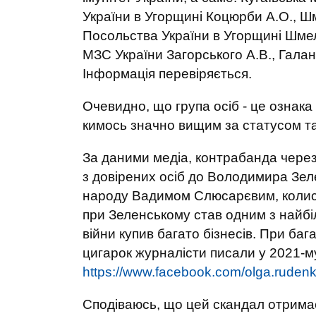
України в Угорщині Коцюрби А.О., Ш
Посольства України в Угорщині Шмел
МЗС України Загорського А.В., Галань
Інформація перевіряється.
Очевидно, що група осіб - це ознака
кимось значно вищим за статусом т
За даними медіа, контрабанда чере
з довірених осіб до Володимира Зеле
народу Вадимом Слюсарєвим, колис
при Зеленському став одним з найбі
війни купив багато бізнесів. При ба
цигарок журналісти писали у 2021-му
https://www.facebook.com/olga.r
Сподіваюсь, що цей скандал отримає