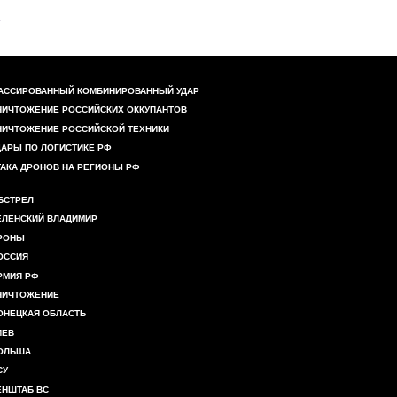
АССИРОВАННЫЙ КОМБИНИРОВАННЫЙ УДАР
НИЧТОЖЕНИЕ РОССИЙСКИХ ОККУПАНТОВ
НИЧТОЖЕНИЕ РОССИЙСКОЙ ТЕХНИКИ
ДАРЫ ПО ЛОГИСТИКЕ РФ
ТАКА ДРОНОВ НА РЕГИОНЫ РФ
БСТРЕЛ
ЕЛЕНСКИЙ ВЛАДИМИР
РОНЫ
ОССИЯ
РМИЯ РФ
НИЧТОЖЕНИЕ
ОНЕЦКАЯ ОБЛАСТЬ
ИЕВ
ОЛЬША
СУ
ЕНШТАБ ВС