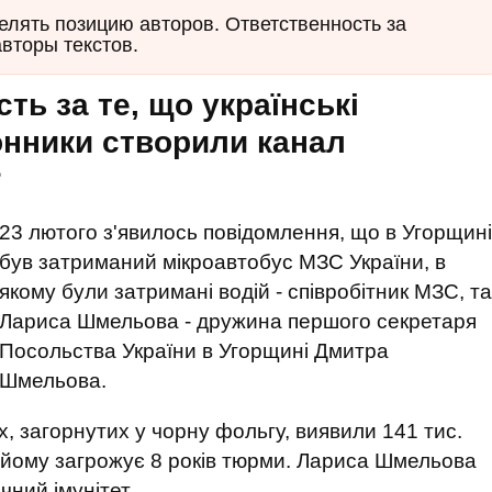
елять позицию авторов. Ответственность за
авторы текстов.
ть за те, що українські
нники створили канал
?
23 лютого з'явилось повідомлення, що в Угорщині
був затриманий мікроавтобус МЗС України, в
якому були затримані водій - співробітник МЗС, та
Лариса Шмельова - дружина першого секретаря
Посольства України в Угорщині Дмитра
Шмельова.
х, загорнутих у чорну фольгу, виявили 141 тис.
у, йому загрожує 8 років тюрми. Лариса Шмельова
ний імунітет.