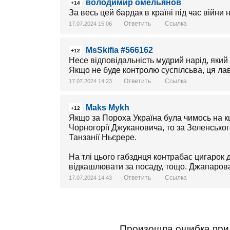
володимир омельянов
+14
За весь цей бардак в країні під час війни 
Ответить
Ссылка
17.07.2024 15:06
MsSkifia #566162
+12
Несе відповідальність мудрий нарід, який 
Якщо не буде контролю суспілсьва, ця лав
Ответить
Ссылка
17.07.2024 14:23
Maks Mykh
+12
Якщо за Пороха Україна була чимось на к
Чорногорії Джукановича, то за Зеленськог
Танзанії Ньєрере.
На тлі цього габзднця контрабас цигарок 
відкашлювати за посаду, тощо. Джапарова,
Ответить
Ссылка
17.07.2024 14:43
Произошла ошибка при 