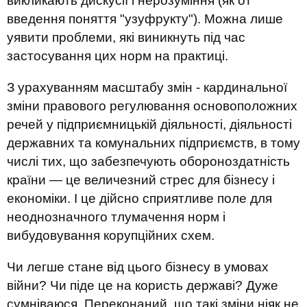
викликають дискусії і нерозуміння (як от
введення поняття "узуфрукту"). Можна лише
уявити проблеми, які виникнуть під час
застосування цих норм на практиці.
З урахуванням масштабу змін - кардинальної
зміни правового регулювання основоположних
речей у підприємницькій діяльності, діяльності
державних та комунальних підприємств, в тому
числі тих, що забезпечують обороноздатність
країни — це величезний стрес для бізнесу і
економіки. І це дійсно сприятливе поле для
неоднозначного тлумачення норм і
вибудовування корупційних схем.
Чи легше стане від цього бізнесу в умовах
війни? Чи піде це на користь державі? Дуже
сумніваюся. Переконаний, що такі зміни ніяк не