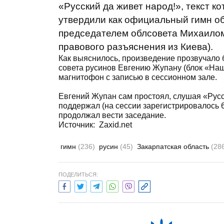
«Русский да живет народ!», текст ко
утвердили как официальный гимн о
председателем облсовета Михаилом
правового разъяснения из Киева).
Как выяснилось, произведение прозвучало 
совета русинов Евгению Жупану (блок «Наш
магнитофон с записью в сессионном зале.
Евгений Жупан сам простоял, слушая «Русск
поддержал (на сессии зарегистрировалось 6
продолжал вести заседание.
Источник:
Zaxid.net
гимн
(236)
русин
(45)
Закарпатская область
(28
ПОДЕЛИТЬСЯ: