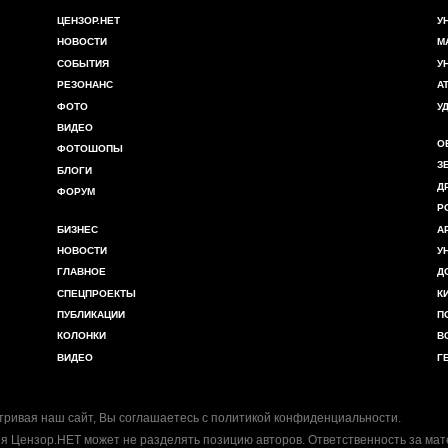
ЦЕНЗОР.НЕТ
У
НОВОСТИ
М
СОБЫТИЯ
У
РЕЗОНАНС
А
ФОТО
У
ВИДЕО
О
ФОТОШОПЫ
З
БЛОГИ
Д
ФОРУМ
Р
БИЗНЕС
А
НОВОСТИ
У
ГЛАВНОЕ
Д
СПЕЦПРОЕКТЫ
К
ПУБЛИКАЦИИ
П
КОЛОНКИ
В
ВИДЕО
Г
ривая наш сайт, Вы соглашаетесь с
политикой конфиденциальности
.
я Цензор.НЕТ может не разделять позицию авторов. Ответственность за ма