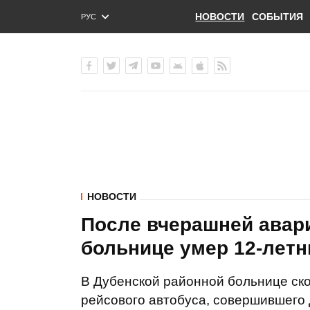
НОВОСТИ
СОБЫТИЯ
РУС
ENG
УКР
НОВОСТИ
После вчерашней авар
больнице умер 12-летн
В Дубенской районной больнице ско
рейсового автобуса, совершившего