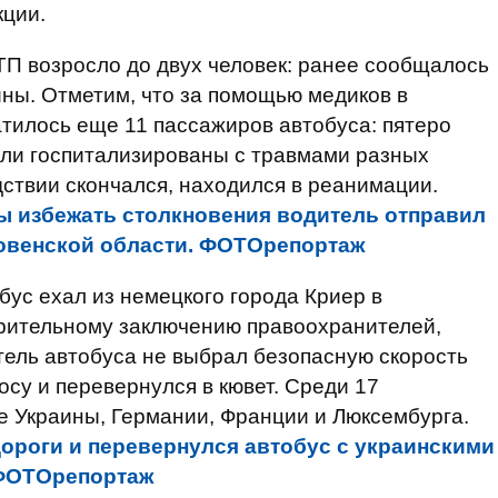
кции.
ТП возросло до двух человек: ранее сообщалось
ины. Отметим, что за помощью медиков в
тилось еще 11 пассажиров автобуса: пятеро
ыли госпитализированы с травмами разных
дствии скончался, находился в реанимации.
ы избежать столкновения водитель отправил
Ровенской области. ФОТОрепортаж
бус ехал из немецкого города Криер в
арительному заключению правоохранителей,
итель автобуса не выбрал безопасную скорость
осу и перевернулся в кювет. Среди 17
е Украины, Германии, Франции и Люксембурга.
дороги и перевернулся автобус с украинскими
 ФОТОрепортаж