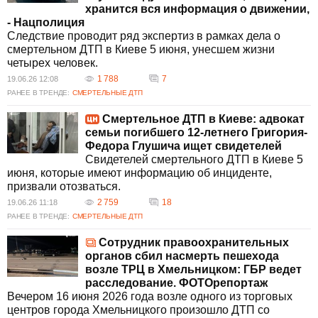
хранится вся информация о движении,
- Нацполиция
Следствие проводит ряд экспертиз в рамках дела о
смертельном ДТП в Киеве 5 июня, унесшем жизни
четырех человек.
1 788
7
19.06.26 12:08
РАНЕЕ В ТРЕНДЕ:
СМЕРТЕЛЬНЫЕ ДТП
Смертельное ДТП в Киеве: адвокат
семьи погибшего 12-летнего Григория-
Федора Глушича ищет свидетелей
Свидетелей смертельного ДТП в Киеве 5
июня, которые имеют информацию об инциденте,
призвали отозваться.
2 759
18
19.06.26 11:18
РАНЕЕ В ТРЕНДЕ:
СМЕРТЕЛЬНЫЕ ДТП
Сотрудник правоохранительных
органов сбил насмерть пешехода
возле ТРЦ в Хмельницком: ГБР ведет
расследование. ФОТОрепортаж
Вечером 16 июня 2026 года возле одного из торговых
центров города Хмельницкого произошло ДТП со