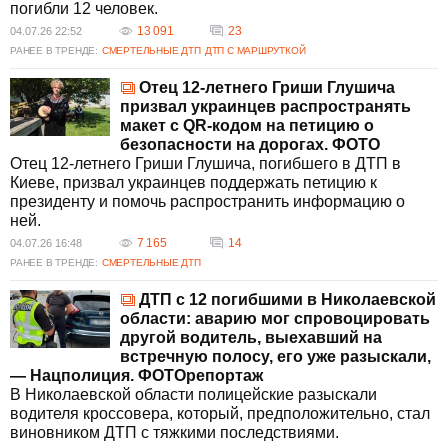
погибли 12 человек.
13 091
23
04.07.26 22:52
РАНЕЕ В ТРЕНДЕ:
СМЕРТЕЛЬНЫЕ ДТП
ДТП С МАРШРУТКОЙ
Отец 12-летнего Гриши Глушича
призвал украинцев распространять
макет с QR-кодом на петицию о
безопасности на дорогах. ФОТО
Отец 12-летнего Гриши Глушича, погибшего в ДТП в
Киеве, призвал украинцев поддержать петицию к
президенту и помочь распространить информацию о
ней.
7 165
14
04.07.26 16:48
РАНЕЕ В ТРЕНДЕ:
СМЕРТЕЛЬНЫЕ ДТП
ДТП с 12 погибшими в Николаевской
области: аварию мог спровоцировать
другой водитель, выехавший на
встречную полосу, его уже разыскали,
— Нацполиция. ФОТОрепортаж
В Николаевской области полицейские разыскали
водителя кроссовера, который, предположительно, стал
виновником ДТП с тяжкими последствиями.