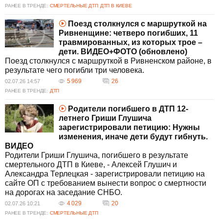
РАНЕЕ В ТРЕНДЕ:
СМЕРТЕЛЬНЫЕ ДТП
ДТП В КИЕВЕ
Поезд столкнулся с маршруткой на
Ривненщине: четверо погибших, 11
травмированных, из которых трое –
дети. ВИДЕО+ФОТО (обновлено)
Поезд столкнулся с маршруткой в Ривненском районе, в
результате чего погибли три человека.
5 969
26
02.07.26 14:57
РАНЕЕ В ТРЕНДЕ:
ДТП
Родители погибшего в ДТП 12-
летнего Гриши Глушича
зарегистрировали петицию: Нужны
изменения, иначе дети будут гибнуть.
ВИДЕО
Родители Гриши Глушича, погибшего в результате
смертельного ДТП в Киеве, - Алексей Глушич и
Александра Терлецкая - зарегистрировали петицию на
сайте ОП с требованием вынести вопрос о смертности
на дорогах на заседание СНБО.
4 029
20
02.07.26 10:21
РАНЕЕ В ТРЕНДЕ:
СМЕРТЕЛЬНЫЕ ДТП