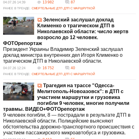
13 982
87
04.07.26 14:39
РАНЕЕ В ТРЕНДЕ:
СМЕРТЕЛЬНЫЕ ДТП
ДТП С МАРШРУТКОЙ
Зеленский заслушал доклад
Клименко о трагическом ДТП в
Николаевской области: число жертв
возросло до 12 человек.
ФОТОрепортаж
Президент Украины Владимир Зеленский заслушал
доклад министра внутренних дел Игоря Клименко о
трагическом ДТП в Николаевской области.
16 752
40
04.07.26 12:24
РАНЕЕ В ТРЕНДЕ:
СМЕРТЕЛЬНЫЕ ДТП
ДТП С МАРШРУТКОЙ
Трагедия на трассе "Одесса-
Мелитополь-Новоазовск": в ДТП с
участием маршрутки и грузовика
погибли 9 человек, многие получили
травмы. ВИДЕО+ФОТОрепортаж
9 человек погибли, 8 — пострадали в результате ДТП в
Николаевской области. Полицейские выясняют
обстоятельства дорожно-транспортного происшествия с
участием пассажирского микроавтобуса и грузовика.