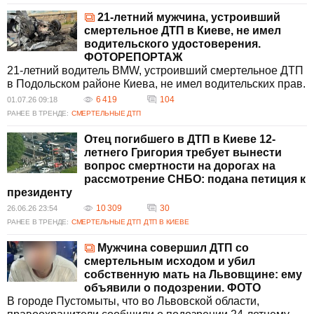
21-летний мужчина, устроивший
смертельное ДТП в Киеве, не имел
водительского удостоверения.
ФОТОРЕПОРТАЖ
21-летний водитель BMW, устроивший смертельное ДТП
в Подольском районе Киева, не имел водительских прав.
6 419
104
01.07.26 09:18
РАНЕЕ В ТРЕНДЕ:
СМЕРТЕЛЬНЫЕ ДТП
Отец погибшего в ДТП в Киеве 12-
летнего Григория требует вынести
вопрос смертности на дорогах на
рассмотрение СНБО: подана петиция к
президенту
10 309
30
26.06.26 23:54
РАНЕЕ В ТРЕНДЕ:
СМЕРТЕЛЬНЫЕ ДТП
ДТП В КИЕВЕ
Мужчина совершил ДТП со
смертельным исходом и убил
собственную мать на Львовщине: ему
объявили о подозрении. ФОТО
В городе Пустомыты, что во Львовской области,