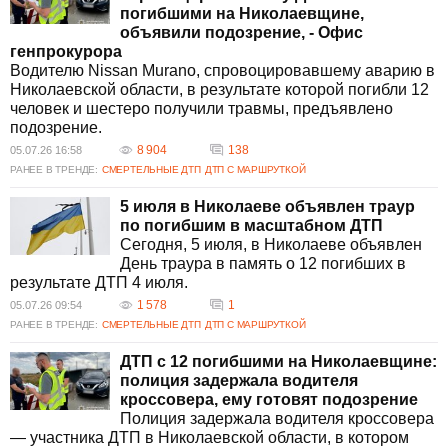
погибшими на Николаевщине,
объявили подозрение, - Офис
генпрокурора
Водителю Nissan Murano, спровоцировавшему аварию в
Николаевской области, в результате которой погибли 12
человек и шестеро получили травмы, предъявлено
подозрение.
8 904
138
05.07.26 16:58
РАНЕЕ В ТРЕНДЕ:
СМЕРТЕЛЬНЫЕ ДТП
ДТП С МАРШРУТКОЙ
5 июля в Николаеве объявлен траур
по погибшим в масштабном ДТП
Сегодня, 5 июля, в Николаеве объявлен
День траура в память о 12 погибших в
результате ДТП 4 июля.
1 578
1
05.07.26 09:54
РАНЕЕ В ТРЕНДЕ:
СМЕРТЕЛЬНЫЕ ДТП
ДТП С МАРШРУТКОЙ
ДТП с 12 погибшими на Николаевщине:
полиция задержала водителя
кроссовера, ему готовят подозрение
Полиция задержала водителя кроссовера
— участника ДТП в Николаевской области, в котором