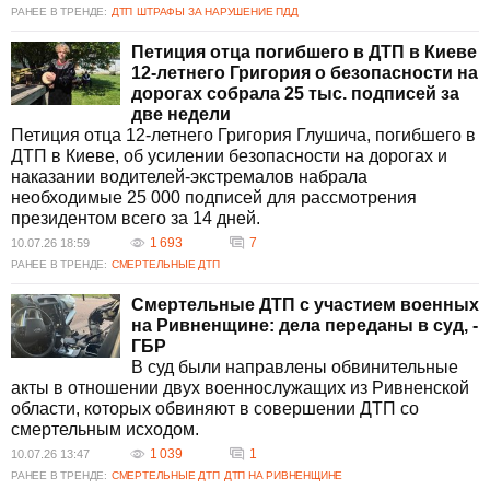
РАНЕЕ В ТРЕНДЕ:
ДТП
ШТРАФЫ ЗА НАРУШЕНИЕ ПДД
Петиция отца погибшего в ДТП в Киеве
12-летнего Григория о безопасности на
дорогах собрала 25 тыс. подписей за
две недели
Петиция отца 12-летнего Григория Глушича, погибшего в
ДТП в Киеве, об усилении безопасности на дорогах и
наказании водителей-экстремалов набрала
необходимые 25 000 подписей для рассмотрения
президентом всего за 14 дней.
1 693
7
10.07.26 18:59
РАНЕЕ В ТРЕНДЕ:
СМЕРТЕЛЬНЫЕ ДТП
Смертельные ДТП с участием военных
на Ривненщине: дела переданы в суд, -
ГБР
В суд были направлены обвинительные
акты в отношении двух военнослужащих из Ривненской
области, которых обвиняют в совершении ДТП со
смертельным исходом.
1 039
1
10.07.26 13:47
РАНЕЕ В ТРЕНДЕ:
СМЕРТЕЛЬНЫЕ ДТП
ДТП НА РИВНЕНЩИНЕ