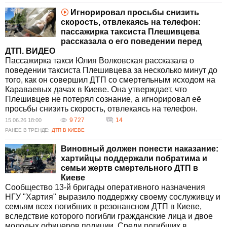
Игнорировал просьбы снизить
скорость, отвлекаясь на телефон:
пассажирка таксиста Плешивцева
рассказала о его поведении перед
ДТП. ВИДЕО
Пассажирка такси Юлия Волковская рассказала о
поведении таксиста Плешивцева за несколько минут до
того, как он совершил ДТП со смертельным исходом на
Караваевых дачах в Киеве. Она утверждает, что
Плешивцев не потерял сознание, а игнорировал её
просьбы снизить скорость, отвлекаясь на телефон.
9 727
14
15.06.26 18:00
РАНЕЕ В ТРЕНДЕ:
ДТП В КИЕВЕ
Виновный должен понести наказание:
хартийцы поддержали побратима и
семьи жертв смертельного ДТП в
Киеве
Сообщество 13-й бригады оперативного назначения
НГУ "Хартия" выразило поддержку своему сослуживцу и
семьям всех погибших в резонансном ДТП в Киеве,
вследствие которого погибли гражданские лица и двое
молодых офицеров полиции. Среди погибших в