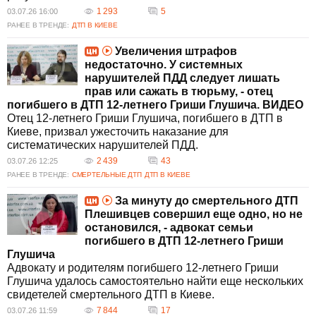
1 293
5
03.07.26 16:00
РАНЕЕ В ТРЕНДЕ:
ДТП В КИЕВЕ
Увеличения штрафов
недостаточно. У системных
нарушителей ПДД следует лишать
прав или сажать в тюрьму, - отец
погибшего в ДТП 12-летнего Гриши Глушича. ВИДЕО
Отец 12-летнего Гриши Глушича, погибшего в ДТП в
Киеве, призвал ужесточить наказание для
систематических нарушителей ПДД.
2 439
43
03.07.26 12:25
РАНЕЕ В ТРЕНДЕ:
СМЕРТЕЛЬНЫЕ ДТП
ДТП В КИЕВЕ
За минуту до смертельного ДТП
Плешивцев совершил еще одно, но не
остановился, - адвокат семьи
погибшего в ДТП 12-летнего Гриши
Глушича
Адвокату и родителям погибшего 12-летнего Гриши
Глушича удалось самостоятельно найти еще нескольких
свидетелей смертельного ДТП в Киеве.
7 844
17
03.07.26 11:59