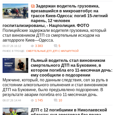
Задержан водитель грузовика,
врезавшийся в микроавтобус на
трассе Киев-Одесса: погиб 15-летний
парень, 12 человек
госпитализированы, - Нацполиция. ФОТО
Полицейские задержали водителя грузовика, который
стал виновником ДТП со смертельным исходом на
автодороге Киев—Одесса.
3 383
5
09.07.26 16:12
РАНЕЕ В ТРЕНДЕ:
СМЕРТЕЛЬНЫЕ ДТП
ДТП С МАРШРУТКОЙ
Пьяный водитель стал виновником
смертельного ДТП на Буковине, в
котором погибла его 11-месячная дочь:
ему сообщили о подозрении
Мужчине, который, по данным следствия, сел за руль в
состоянии алкогольного опьянения и стал виновником
ДТП на Буковине, было предъявлено подозрение. В
результате аварии погибла его 11-месячная дочь.
1 745
10
08.07.26 14:44
ДТП с 12 погибшими в Николаевской
области: суд арестовал без права