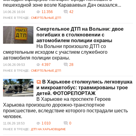
пешеходной зоне возле Караваевых Дач оказался...
11 356
42
14.06.26 16:04
РАНЕЕ В ТРЕНДЕ:
СМЕРТЕЛЬНЫЕ ДТП
Смертельное ДТП на Волыни: двое
погибших в столкновении с
автомобилем полиции охраны
На Волыни произошло ДТП со
смертельным исходом с участием служебного
автомобиля полиции охраны.
4 397
28
14.06.26 09:53
РАНЕЕ В ТРЕНДЕ:
СМЕРТЕЛЬНЫЕ ДТП
В Харькове столкнулись легковушка
и микроавтобус: травмированы трое
детей. ФОТОРЕПОРТАЖ
В Харькове на проспекте Героев
Харькова произошло дорожно-транспортное
происшествие, вследствие которого пострадали шесть
человек.
1 010
0
11.06.26 18:53
РАНЕЕ В ТРЕНДЕ:
ДТП НА ХАРЬКОВЩИНЕ