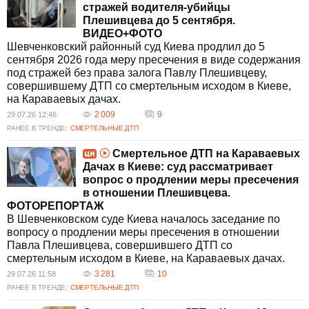
стражей водителя-убийцы
смертельных ДТП?
Плешивцева до 5 сентября.
Общественность активно реагирует на случаи
ВИДЕО+ФОТО
смертельных ДТП, часто требуя ужесточения
Шевченковский районный суд Киева продлил до 5
наказаний через петиции и обращения в
сентября 2026 года меру пресечения в виде содержания
органы власти. Подобные инициативы
под стражей без права залога Павлу Плешивцеву,
касаются как профилактических мер, так и
совершившему ДТП со смертельным исходом в Киеве,
изменений в законодательстве для усиления
на Караваевых дачах.
ответственности водителей.
2 009
9
29.07.26 12:46
Какие инициативы обсуждаются Верховной
РАНЕЕ В ТРЕНДЕ:
СМЕРТЕЛЬНЫЕ ДТП
Радой для улучшения безопасности на
дорогах?
Смертельное ДТП на Караваевых
В Верховной Раде обсуждаются инициативы,
Дачах в Киеве: суд рассматривает
направленные на улучшение безопасности на
вопрос о продлении меры пресечения
дорогах, включая ужесточение штрафов за
в отношении Плешивцева.
нарушения ПДД, введение новых правил
ФОТОРЕПОРТАЖ
безопасности, а также повышение
В Шевченковском суде Киева началось заседание по
ответственности водителей за повторные и
вопросу о продлении меры пресечения в отношении
опасные нарушения.
Павла Плешивцева, совершившего ДТП со
Какое участие принимает государство в
смертельным исходом в Киеве, на Караваевых дачах.
решении проблем ДТП?
Государство принимает участие в решении
3 281
10
29.07.26 11:58
проблем ДТП через разработку
РАНЕЕ В ТРЕНДЕ:
СМЕРТЕЛЬНЫЕ ДТП
законодательных актов, улучшение