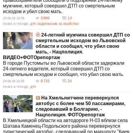
правоохранители сообщили о подозрении 24-летнему
мужчине, который совершил ДТП со смертельным
исходом и убил свою мать.
3 900
13
24.06.26 19:35
РАНЕЕ В ТРЕНДЕ:
ДТП
ЗАДЕРЖАНИЕ ЗА УБИЙСТВО
24-летний мужчина совершил ДТП со
смертельным исходом во Львовской
области и сообщил, что убил свою
мать, - Нацполиция.
ВИДЕО+ФОТОрепортаж
В городе Пустомыты во Львовской области задержали
24-летнего водителя, который совершил ДТП со
смертельным исходом и сообщил, что убил свою мать.
9 733
24
24.06.26 10:38
РАНЕЕ В ТРЕНДЕ:
ДТП
На Хмельнитчине перевернулся
автобус с более чем 50 пассажирами,
следовавший в Болгарию, -
Нацполиция. ФОТОрепортаж
В Хмельницкой области на автодороге Н-03 вблизи села
Шатава Каменец-Подольского района перевернулся
туристический автобус, следовавший по маршруту "Киев