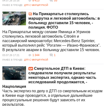
8 413
55
04.07.26 10:16
РАНЕЕ В ТРЕНДЕ:
ДТП С МАРШРУТКОЙ
На Прикарпатье столкнулись
маршрутка и легковой автомобиль: в
больницу доставили 15 человек, -
полиция. ФОТО
На Прикарпатье между селами Ямница и Угринов
столкнулись легковой автомобиль Citroën и
пассажирский микроавтобус Mercedes-Benz Sprinter,
который выполнял рейс "Рогатин — Ивано-Франковск".
В результате аварии в больницу доставили 15 человек.
1 344
1
03.07.26 17:21
РАНЕЕ В ТРЕНДЕ:
ДТП С МАРШРУТКОЙ
Смертельное ДТП в Киеве:
следователи получили результаты
некоторых экспертиз, однако часть
исследований продолжается, -
Нацполиция
Часть экспертиз по делу о ДТП со смертельным исходом
в Киеве еще проводится, а отдельные дальнейшие
процессуальные решения будут зависеть от их
результатов.