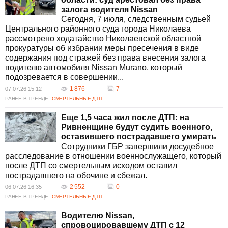
залога водителя Nissan
Сегодня, 7 июля, следственным судьей
Центрального районного суда города Николаева
рассмотрено ходатайство Николаевской областной
прокуратуры об избрании меры пресечения в виде
содержания под стражей без права внесения залога
водителю автомобиля Nissan Murano, который
подозревается в совершении...
1 876
7
07.07.26 15:12
РАНЕЕ В ТРЕНДЕ:
СМЕРТЕЛЬНЫЕ ДТП
Еще 1,5 часа жил после ДТП: на
Ривненщине будут судить военного,
оставившего пострадавшего умирать
Сотрудники ГБР завершили досудебное
расследование в отношении военнослужащего, который
после ДТП со смертельным исходом оставил
пострадавшего на обочине и сбежал.
2 552
0
06.07.26 16:35
РАНЕЕ В ТРЕНДЕ:
СМЕРТЕЛЬНЫЕ ДТП
Водителю Nissan,
спровоцировавшему ДТП с 12