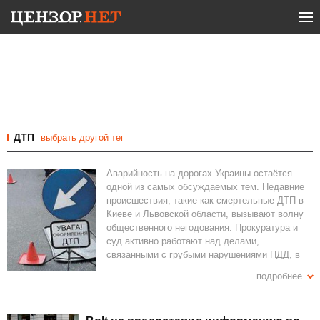
ДТП
выбрать другой тег
Аварийность на дорогах Украины остаётся
одной из самых обсуждаемых тем. Недавние
происшествия, такие как смертельные ДТП в
Киеве и Львовской области, вызывают волну
общественного негодования. Прокуратура и
суд активно работают над делами,
связанными с грубыми нарушениями ПДД, в
том числе водителями в состоянии
подробнее
алкогольного опьянения. В Шевченковском
суде Киева обсуждается продление
содержания под стражей для водителей-