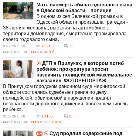
штрафов и строгий контроль за выполнением
Мать насмерть сбила годовалого сына
ПДД могут способствовать снижению
в Одесской области, - полиция
аварийности.
В одном из сел Беляевской громады в
Какие меры принимаются для
Одесской области произошла трагедия -
предотвращения ДТП в Украине?
38-летняя женщина, выезжая на автомобиле с
В Украине вводятся законопроекты,
территории домовладения, смертельно травмировала
направленные на увеличение штрафов за
своего годовалого сына.
нарушения ПДД и ужесточение
4 521
13
03.08.26 15:50
ответственности за смертельные аварии.
РАНЕЕ В ТРЕНДЕ:
СМЕРТЬ ДЕТЕЙ
Также ведётся работа по улучшению
безопасности дорог, включая установку камер
ДТП в Прилуках, в котором погиб
наблюдения и обустройство зон для
ребёнок: прокуратура просит
безопасного перехода пешеходами.
назначить полицейской максимальное
Какие действия предпринимаются против
наказание. ФОТОРЕПОРТАЖ
виновных в смертельных ДТП?
В Прилуцком городском районном суде Черниговской
Против виновных в смертельных ДТП
области состоялись судебные прения по делу
предпринимаются юридические действия,
полицейской, обвиняемой в нарушении правил
включая судебные разбирательства с
безопасности дорожного движения, повлекшем гибель
вынесением строгих приговоров. Водители,
ребенка.
совершившие аварии со смертельным
10 186
8
31.07.26 18:56
исходом, могут получить длительные сроки
РАНЕЕ В ТРЕНДЕ:
СМЕРТЕЛЬНЫЕ ДТП
заключения и быть лишены водительских
прав.
Суд продлил содержание под
Как общественность реагирует на случаи