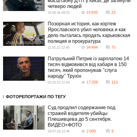
масштабну ДТП у Києві, де загинули
четверо людей
15 835
22
19.06.26 09:25
Позорная история, как кортеж
Ярославского убил человека и как
дело пыталась продать харьковская
полиция и прокуратура
34 494
75
11.02.22 12:40
Патрульний Петрик із зарплатою 14
тисяч відмовився від хабаря в 150
тисяч, який пропонував "слуга
народу" Трухін
17 208
113
02.02.22 21:50
ФОТОРЕПОРТАЖИ ПО ТЕГУ
Суд продлил содержание под
стражей водителя-убийцы
Плешивцева до 5 сентября.
ВИДЕО+ФОТО
2 009
9
29.07.26 12:46