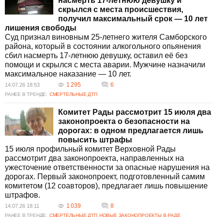
насмерть 17-летнюю девушку и
скрылся с места происшествия,
получил максимальный срок — 10 лет
лишения свободы
Суд признал виновным 25-летнего жителя Самборского
района, который в состоянии алкогольного опьянения
сбил насмерть 17-летнюю девушку, оставил её без
помощи и скрылся с места аварии. Мужчине назначили
максимальное наказание — 10 лет.
1 295
6
14.07.26 18:53
РАНЕЕ В ТРЕНДЕ:
СМЕРТЕЛЬНЫЕ ДТП
Комитет Рады рассмотрит 15 июля два
законопроекта о безопасности на
дорогах: в одном предлагается лишь
повысить штрафы
15 июля профильный комитет Верховной Рады
рассмотрит два законопроекта, направленных на
ужесточение ответственности за опасные нарушения на
дорогах. Первый законопроект, подготовленный самим
комитетом (12 соавторов), предлагает лишь повышение
штрафов.
1 039
8
14.07.26 18:11
РАНЕЕ В ТРЕНДЕ:
СМЕРТЕЛЬНЫЕ ДТП
НОВЫЕ ЗАКОНОПРОЕКТЫ В РАДЕ