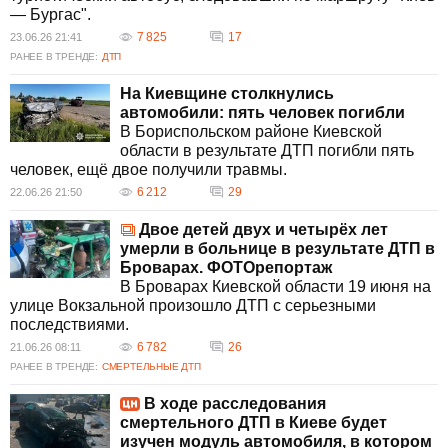
— Бургас".
7 825
17
23.06.26 21:41
РАНЕЕ В ТРЕНДЕ:
ДТП
На Киевщине столкнулись
автомобили: пять человек погибли
В Бориспольском районе Киевской
области в результате ДТП погибли пять
человек, ещё двое получили травмы.
6 212
29
22.06.26 21:50
Двое детей двух и четырёх лет
умерли в больнице в результате ДТП в
Броварах. ФОТОрепортаж
В Броварах Киевской области 19 июня на
улице Вокзальной произошло ДТП с серьезными
последствиями.
6 782
26
21.06.26 08:11
РАНЕЕ В ТРЕНДЕ:
СМЕРТЕЛЬНЫЕ ДТП
В ходе расследования
смертельного ДТП в Киеве будет
изучен модуль автомобиля, в котором