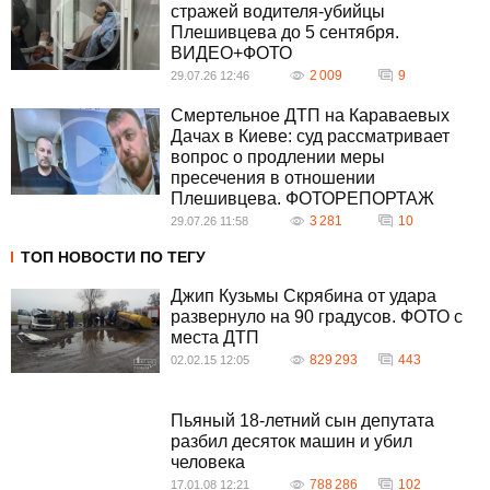
стражей водителя-убийцы
Плешивцева до 5 сентября.
ВИДЕО+ФОТО
2 009
9
29.07.26 12:46
Смертельное ДТП на Караваевых
Дачах в Киеве: суд рассматривает
вопрос о продлении меры
пресечения в отношении
Плешивцева. ФОТОРЕПОРТАЖ
3 281
10
29.07.26 11:58
ТОП НОВОСТИ ПО ТЕГУ
Джип Кузьмы Скрябина от удара
развернуло на 90 градусов. ФОТО с
места ДТП
829 293
443
02.02.15 12:05
Пьяный 18-летний сын депутата
разбил десяток машин и убил
человека
788 286
102
17.01.08 12:21