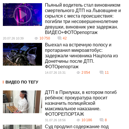
Пьяный водитель стал виновником
смертельного ДТП на Львовщине и
скрылся с места происшествия:
погибли три несовершеннолетние
девушки, виновник уже задержан.
ВИДЕО+ФОТОрепортаж
10 750
42
20.07.26 10:39
Выехал на встречную полосу и
протаранил микроавтобус:
задержали чиновника Нацпола из
Донетчины после ДТП.
ФОТОрепортаж
2 054
11
14.07.26 15:31
ВИДЕО ПО ТЕГУ
ДТП в Прилуках, в котором погиб
ребёнок: прокуратура просит
назначить полицейской
максимальное наказание.
ФОТОРЕПОРТАЖ
10 186
8
31.07.26 18:56
Суд продлил содержание под