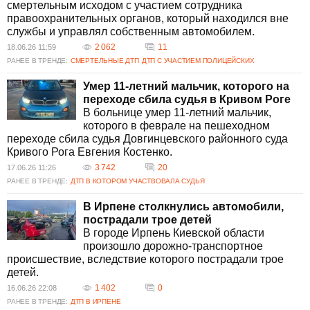
смертельным исходом с участием сотрудника
правоохранительных органов, который находился вне
службы и управлял собственным автомобилем.
2 062
11
18.06.26 11:59
РАНЕЕ В ТРЕНДЕ:
СМЕРТЕЛЬНЫЕ ДТП
ДТП С УЧАСТИЕМ ПОЛИЦЕЙСКИХ
Умер 11-летний мальчик, которого на
переходе сбила судья в Кривом Роге
В больнице умер 11-летний мальчик,
которого в феврале на пешеходном
переходе сбила судья Довгинцевского районного суда
Кривого Рога Евгения Костенко.
3 742
20
17.06.26 11:26
РАНЕЕ В ТРЕНДЕ:
ДТП В КОТОРОМ УЧАСТВОВАЛА СУДЬЯ
В Ирпене столкнулись автомобили,
пострадали трое детей
В городе Ирпень Киевской области
произошло дорожно-транспортное
происшествие, вследствие которого пострадали трое
детей.
1 402
0
16.06.26 22:08
РАНЕЕ В ТРЕНДЕ:
ДТП В ИРПЕНЕ