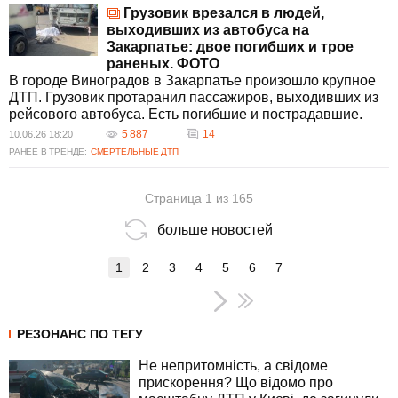
Грузовик врезался в людей,
выходивших из автобуса на
Закарпатье: двое погибших и трое
раненых. ФОТО
В городе Виноградов в Закарпатье произошло крупное
ДТП. Грузовик протаранил пассажиров, выходивших из
рейсового автобуса. Есть погибшие и пострадавшие.
5 887
14
10.06.26 18:20
РАНЕЕ В ТРЕНДЕ:
СМЕРТЕЛЬНЫЕ ДТП
Страница 1 из 165
больше новостей
1
2
3
4
5
6
7
РЕЗОНАНС ПО ТЕГУ
Не непритомність, а свідоме
прискорення? Що відомо про