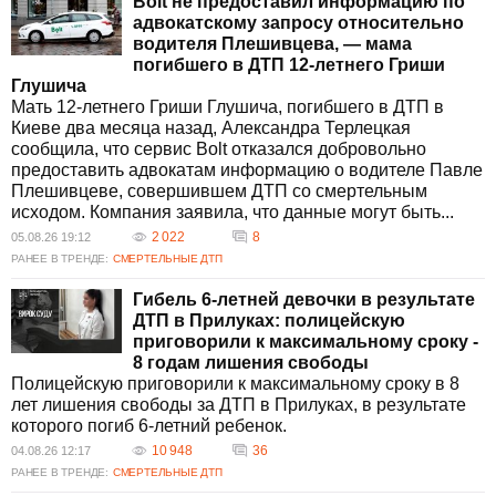
Bolt не предоставил информацию по
убийц, таких как Плешивцев, причастный к
адвокатскому запросу относительно
смертельной аварии на Караваевых дачах.
водителя Плешивцева, — мама
Общественность также активно участвует в
погибшего в ДТП 12-летнего Гриши
процессе, представив петицию о безопасности
Глушича
на дорогах, которая уже собрала 25 000
Мать 12-летнего Гриши Глушича, погибшего в ДТП в
подписей. Законодатели обсуждают
Киеве два месяца назад, Александра Терлецкая
изменения в законах, которые могут усилить
сообщила, что сервис Bolt отказался добровольно
наказание за опасное вождение. Эти меры
предоставить адвокатам информацию о водителе Павле
направлены на снижение количества ДТП и
Плешивцеве, совершившем ДТП со смертельным
повышение безопасности всех участников
исходом. Компания заявила, что данные могут быть...
дорожного движения. Значительное внимание
также уделяется происшествиям, связанным с
2 022
8
05.08.26 19:12
детьми и подростками, что акцентирует
РАНЕЕ В ТРЕНДЕ:
СМЕРТЕЛЬНЫЕ ДТП
необходимость ужесточения контроля за
Гибель 6-летней девочки в результате
соблюдением правил дорожного движения.
ДТП в Прилуках: полицейскую
Каковы основные причины увеличения
приговорили к максимальному сроку -
числа ДТП в Украине?
8 годам лишения свободы
Основные причины увеличения числа ДТП в
Полицейскую приговорили к максимальному сроку в 8
Украине связаны с нарушением правил
лет лишения свободы за ДТП в Прилуках, в результате
дорожного движения, в том числе
которого погиб 6-летний ребенок.
превышением скорости, вождением в
10 948
36
04.08.26 12:17
состоянии алкогольного опьянения и
РАНЕЕ В ТРЕНДЕ:
СМЕРТЕЛЬНЫЕ ДТП
невнимательностью водителей. Повышение