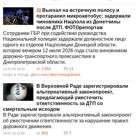
Выехал на встречную полосу и
протаранил микроавтобус: задержали
чиновника Нацпола из Донетчины
после ДТП. ФОТОрепортаж
Сотрудники ГБР при содействии руководства
Национальной полиции задержали должностное лицо
одного из отделов Нацполиции Донецкой области,
которое вечером 12 июля 2026 года стало виновником
дорожно-транспортного происшествия в
Днепропетровской области.
2 054
11
14.07.26 15:31
РАНЕЕ В ТРЕНДЕ:
ДТП С УЧАСТИЕМ ПОЛИЦЕЙСКИХ
В Верховной Раде зарегистрировали
альтернативный законопроект,
предлагающий ужесточить
ответственность за ДТП со
смертельным исходом
В Раде зарегистрировали альтернативный законопроект
об ужесточении ответственности за нарушение правил
дорожного движения.
955
7
14.07.26 11:58