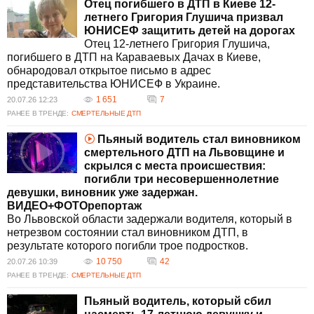
Отец погибшего в ДТП в Киеве 12-
инфраструктуры дорог и введение
летнего Григория Глушича призвал
образовательных программ по безопасности
ЮНИСЕФ защитить детей на дорогах
на дорогах. Важной частью является также
Отец 12-летнего Григория Глушича,
взаимодействие с общественными
погибшего в ДТП на Караваевых Дачах в Киеве,
организациями и международными
обнародовал открытое письмо в адрес
партнёрами.
представительства ЮНИСЕФ в Украине.
Как международные организации
способствуют безопасности движения в
1 651
7
20.07.26 12:23
Украине?
РАНЕЕ В ТРЕНДЕ:
СМЕРТЕЛЬНЫЕ ДТП
Международные организации, такие как
ЮНИСЕФ, оказывают помощь в продвижении
Пьяный водитель стал виновником
инициатив по защите детей на дорогах
смертельного ДТП на Львовщине и
Украины, финансируют образовательные
скрылся с места происшествия:
программы и предоставляют рекомендации по
погибли три несовершеннолетние
улучшению дорожной инфраструктуры для
девушки, виновник уже задержан.
снижения травматизма и смертности.
ВИДЕО+ФОТОрепортаж
Во Львовской области задержали водителя, который в
нетрезвом состоянии стал виновником ДТП, в
результате которого погибли трое подростков.
10 750
42
20.07.26 10:39
РАНЕЕ В ТРЕНДЕ:
СМЕРТЕЛЬНЫЕ ДТП
Пьяный водитель, который сбил