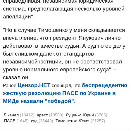
справедливая, независимая юридическая
система, предполагающая несколько уровней
апелляции".
"Но в случае Тимошенко у меня складывается
впечатление, что президент Янукович лично
действовал в качестве судьи. А суд по ее делу
был слишком далек от стандартов
независимой юстиции, он не соответствовал
уровню нормального европейского суда", -
сказал он.
Цензор.НЕТ
беспрецедентно
Ранее
сообщал, что
жесткую резолюцию ПАСЕ по Украине в
МИДе назвали "победой".
5 канал
(13412)
арест
(10500)
Луценко Юрий
(6765)
ПАСЕ
(1645)
суд
(25449)
Тимошенко Юлия
(21257)