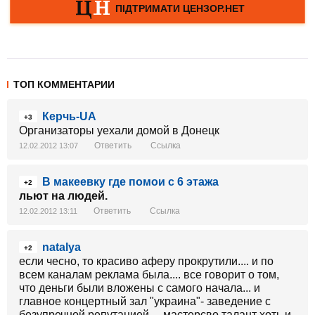
ТОП КОММЕНТАРИИ
Керчь-UA
+3
Организаторы уехали домой в Донецк
Ответить
Ссылка
12.02.2012 13:07
В макеевку где помои с 6 этажа
+2
льют на людей.
Ответить
Ссылка
12.02.2012 13:11
natalya
+2
если чесно, то красиво аферу прокрутили.... и по
всем каналам реклама была.... все говорит о том,
что деньги были вложены с самого начала... и
главное концертный зал "украина"- заведение с
безупречной репутацией.... мастерсво,талант хоть и